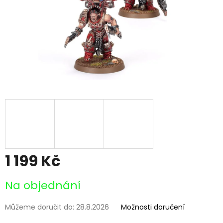
1 199 Kč
Měrná
Na objednání
cena:
Můžeme doručit do:
28.8.2026
Možnosti doručení