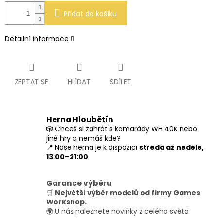
Přidat do košíku
Detailní informace
ZEPTAT SE
HLÍDAT
SDÍLET
Herna Hloubětín
🎲 Chceš si zahrát s kamarády WH 40K nebo
jiné hry a nemáš kde?
📍 Naše herna je k dispozici
středa až neděle,
13:00–21:00
.
Garance výběru
🛒
Největší výběr modelů od firmy Games
Workshop.
🌍 U nás naleznete novinky z celého světa