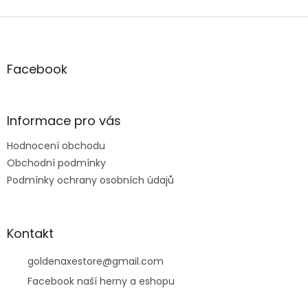
Z
á
p
a
Facebook
t
í
Informace pro vás
Hodnocení obchodu
Obchodní podmínky
Podmínky ochrany osobních údajů
Kontakt
goldenaxestore
@
gmail.com
Facebook naší herny a eshopu