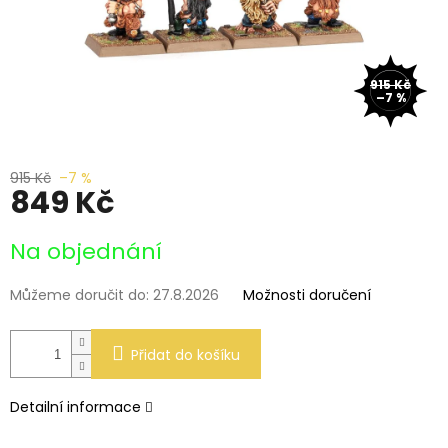
915 Kč
–7 %
915 Kč
–7 %
849 Kč
Měrná
Na objednání
cena:
Můžeme doručit do:
27.8.2026
Možnosti doručení
Přidat do košíku
Detailní informace