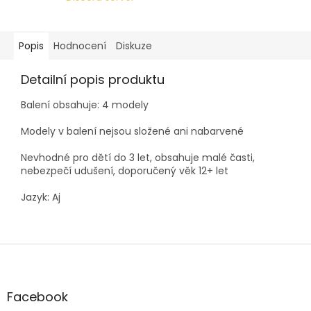
Popis
Hodnocení
Diskuze
Detailní popis produktu
Balení obsahuje: 4 modely
Modely v balení nejsou složené ani nabarvené
Nevhodné pro dětí do 3 let, obsahuje malé časti,
nebezpečí udušení, doporučený věk 12+ let
Jazyk: Aj
Z
á
p
a
Facebook