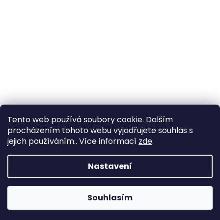
Tento web používá soubory cookie. Dalším
procházením tohoto webu vyjadřujete souhlas s
jejich používáním.. Více informací
zde
.
Vytvořil Shoptet
Nastavení
Copyright 2026
www.goldenaxe.eu
. Všechna práva
Souhlasím
vyhrazena.
Upravit nastavení cookies