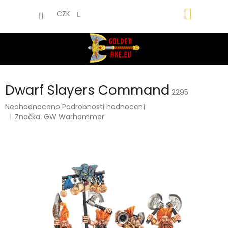
Přejít
NÁKUP
na
CZK
obsah
KOŠÍK
Dwarf Slayers Command
2295
Průměrné
Neohodnoceno
Podrobnosti hodnocení
hodnocení
Značka:
GW Warhammer
produktu
je
0,0
z
5
hvězdiček.