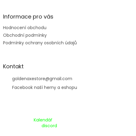
t
í
Informace pro vás
Hodnocení obchodu
Obchodní podmínky
Podmínky ochrany osobních údajů
Kontakt
goldenaxestore
@
gmail.com
Facebook naší herny a eshopu
Kalendář Akcí:
Kalendář
Pripojte se na náš
discord