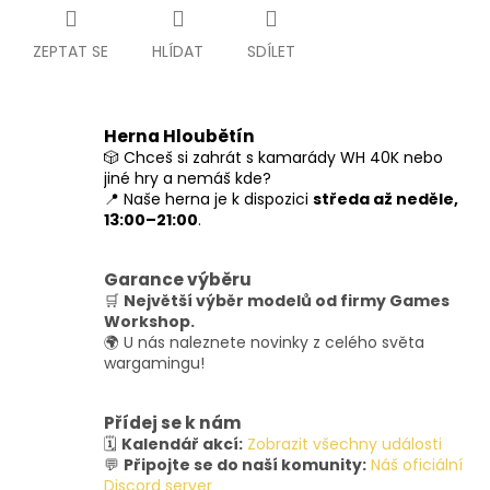
ZEPTAT SE
HLÍDAT
SDÍLET
Herna Hloubětín
🎲 Chceš si zahrát s kamarády WH 40K nebo
jiné hry a nemáš kde?
📍 Naše herna je k dispozici
středa až neděle,
13:00–21:00
.
Garance výběru
🛒
Největší výběr modelů od firmy Games
Workshop.
🌍 U nás naleznete novinky z celého světa
wargamingu!
Přídej se k nám
🗓️
Kalendář akcí:
Zobrazit všechny události
💬
Připojte se do naší komunity:
Náš oficiální
Discord server