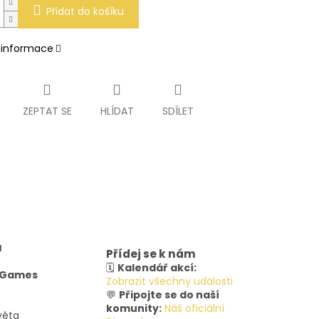
Přidat do košíku
í informace
ZEPTAT SE
HLÍDAT
SDÍLET
u
Přídej se k nám
🗓️
Kalendář akcí:
y Games
Zobrazit všechny události
💬
Připojte se do naší
komunity:
Náš oficiální
věta