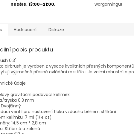
neděle, 13:00–21:00
.
wargamingu!
s
Hodnocení
Diskuze
ailní popis produktu
rush 0,3"
o airbrush je vyroben z vysoce kvalitních přesných komponentů,
ytují výjimečně přesné ovládání rozstřiku. Je velmi robustní a p
nické údaje:
lový gravitační podávací kelímek
la/tryska 0,3 mm
 Dvojčinný
dací ventil pro nastavení tlaku vzduchu během stříkání
m kelímku: 7 ml (1/4 oz)
ěry: 14,5 cm * 2,8 cm
a: Stříbrná a zelená