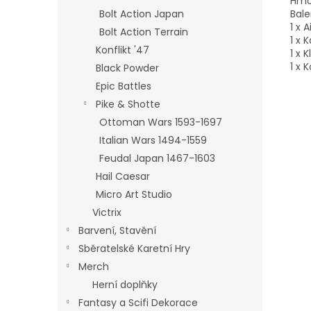
Hmot
Bale
Bolt Action Japan
1 x 
Bolt Action Terrain
1 x 
Konflikt '47
1 x 
1 x 
Black Powder
Epic Battles
Pike & Shotte
Ottoman Wars 1593-1697
Italian Wars 1494-1559
Feudal Japan 1467-1603
Hail Caesar
Micro Art Studio
Victrix
Barvení, Stavění
Sběratelské Karetní Hry
Merch
Herní doplňky
Fantasy a Scifi Dekorace