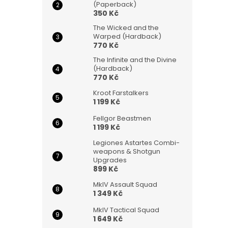
(Paperback)
350 Kč
The Wicked and the
Warped (Hardback)
770 Kč
The Infinite and the Divine
(Hardback)
770 Kč
Kroot Farstalkers
1 199 Kč
Fellgor Beastmen
1 199 Kč
Legiones Astartes Combi-
weapons & Shotgun
Upgrades
899 Kč
MkIV Assault Squad
1 349 Kč
MkIV Tactical Squad
1 649 Kč