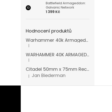
Battlefield Armageddon:
Galvanic Network
1 399 Kč
Hodnocení produktů
Warhammer 40k Armageddon Orks (Bazar)
|
Hodnocení produktu je 5 z 5 hvězdiček.
WARHAMMER 40K ARMAGEDDON 11 EDICE
|
Hodnocení produktu je 5 z 5 hvězdiček.
Citadel 50mm x 75mm Rectangular Bases
Jan Biederman
|
Hodnocení produktu je 5 z 5 hvězdiček.
Z
á
p
a
t