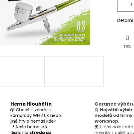
Detailn
TISK
Herna Hloubětín
Garance výběr
🎲 Chceš si zahrát s
🛒
Největší výběr
kamarády WH 40K nebo
modelů od firm
jiné hry a nemáš kde?
Workshop.
📍 Naše herna je k
🌍 U nás naleznete
dispozici
středa až
novinky z celého s