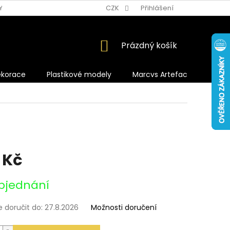
Y OCHRANY OSOBNÍCH ÚDAJŮ
CZK
Přihlášení
NÁKUPNÍ
Prázdný košík
KOŠÍK
ekorace
Plastikové modely
Marcvs Artefacts
 Kč
bjednání
doručit do:
27.8.2026
Možnosti doručení