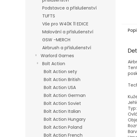
příslušenství
Podstavce a příslušenství
TUFTS
Vše pro W40K 11 EDICE
Popi
Malování a příslušenství
GSW -MERCH
Airbrush a příslušenství
Det
Warlord Games
Airb
Bolt Action
Tent
Bolt Action sety
posk
Bolt Action British
Tech
Bolt Action USA
Bolt Action German
Kuže
Jeh
Bolt Action Soviet
Typ:
Bolt Action Italian
Ovlá
Bolt Action Hungary
Obje
Rozm
Bolt Action Poland
Barv
Bolt Action French