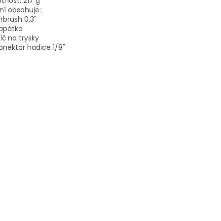
nost: 217 g
ní obsahuje:
Airbrush 0,3"
Kapátko
Klíč na trysky
Konektor hadice 1/8"