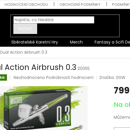
HODNOCENÍ OBCHODU
OBCHODNÍ PODMÍNKY
PODMÍNK
HLEDAT
Sběratelské Karetní Hry
Merch
Fantasy a Scifi D
Dual Action Airbrush 0.3
l Action Airbrush 0.3
20055
Průměrné
Neohodnoceno
Podrobnosti hodnocení
Značka:
GSW
ka
hodnocení
799
produktu
je
0,0
Měrná
Na o
z
cena:
5
hvězdiček.
Můžeme 