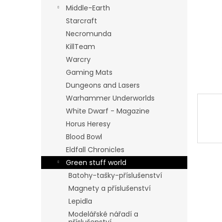
n
Middle-Earth
e
Starcraft
l
Necromunda
KillTeam
Warcry
Gaming Mats
Dungeons and Lasers
Warhammer Underworlds
White Dwarf - Magazine
Horus Heresy
Blood Bowl
Eldfall Chronicles
Green stuff world
Batohy-tašky-příslušenství
Magnety a příslušenství
Lepidla
Modelářské nářadí a