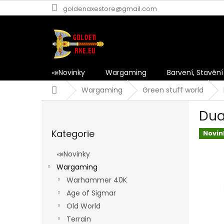
Přejít
goldenaxestore@gmail.com
na
obsah
📣Novinky
Wargaming
Barvení, Stavění
Domů
Wargaming
Green stuff world
P
Dua
o
Přeskočit
s
Kategorie
kategorie
Novin
t
r
📣Novinky
a
Wargaming
n
Warhammer 40K
n
í
Age of Sigmar
p
Old World
a
Terrain