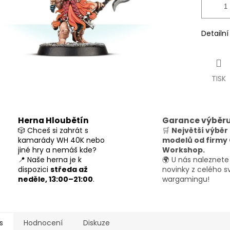
Detailn
TISK
Herna Hloubětín
Garance výběr
🎲 Chceš si zahrát s
🛒
Největší výběr
kamarády WH 40K nebo
modelů od firm
jiné hry a nemáš kde?
Workshop.
📍 Naše herna je k
🌍 U nás naleznete
dispozici
středa až
novinky z celého s
neděle, 13:00–21:00
.
wargamingu!
s
Hodnocení
Diskuze