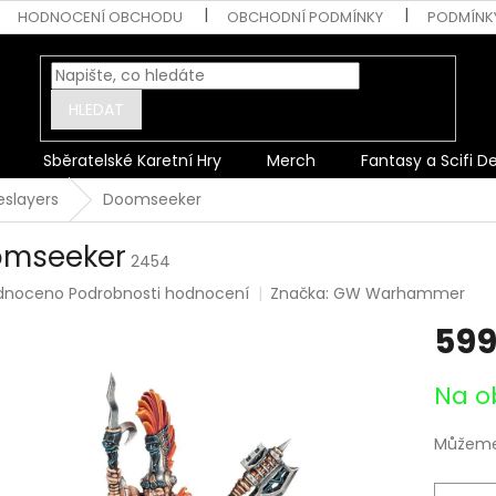
HODNOCENÍ OBCHODU
OBCHODNÍ PODMÍNKY
PODMÍNK
HLEDAT
Sběratelské Karetní Hry
Merch
Fantasy a Scifi D
eslayers
Doomseeker
mseeker
2454
rné
dnoceno
Podrobnosti hodnocení
Značka:
GW Warhammer
ení
599
tu
Měrná
Na o
cena:
ek.
Můžeme 