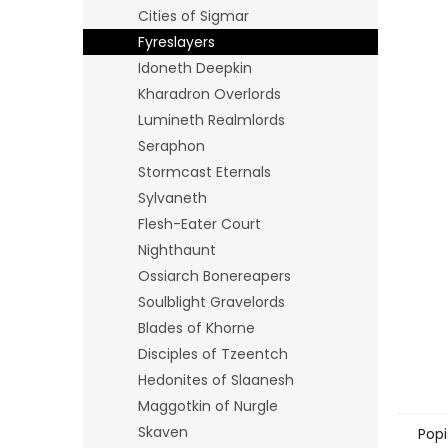
n
Cities of Sigmar
e
Fyreslayers
l
Idoneth Deepkin
Kharadron Overlords
Lumineth Realmlords
Seraphon
Stormcast Eternals
Sylvaneth
Flesh-Eater Court
Nighthaunt
Ossiarch Bonereapers
Soulblight Gravelords
Blades of Khorne
Disciples of Tzeentch
Hedonites of Slaanesh
Maggotkin of Nurgle
Skaven
Popi