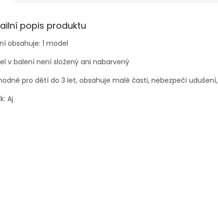
ailní popis produktu
ní obsahuje: 1 model
l v balení není složený ani nabarvený
odné pro dětí do 3 let, obsahuje malé časti, nebezpečí udušení,
k: Aj