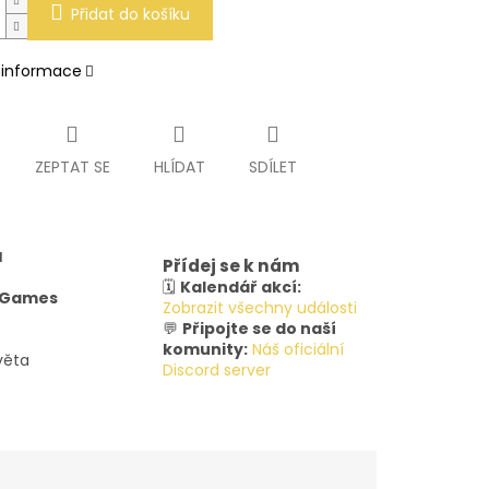
Přidat do košíku
í informace
ZEPTAT SE
HLÍDAT
SDÍLET
u
Přídej se k nám
🗓️
Kalendář akcí:
y Games
Zobrazit všechny události
💬
Připojte se do naší
komunity:
Náš oficiální
věta
Discord server