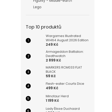
Figurky - Middle-earth
Lego
Top 10 produktů
Wargames Illustrated
WI464 August 2026 Edition
249 Kč
Armageddon Battalion:
Deathwatch
2 899 Kč
MARKERS RCM033 FLAT
BLACK
59 Kč
Flesh-eater Courts Dice
499 Kč
Minotaur Herd
1 199 Kč
Lady Élisse Duchaard