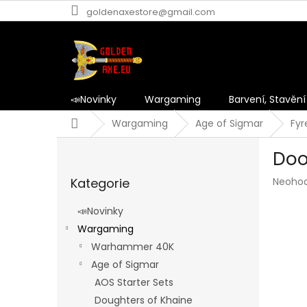
Přejít
goldenaxestore@gmail.com
na
obsah
📣Novinky
Wargaming
Barvení, Stavění
Domů
Wargaming
Age of Sigmar
Fyr
P
Doo
o
Přeskočit
s
Průmě
Kategorie
Neoho
kategorie
t
hodnoc
r
produk
📣Novinky
a
je
Wargaming
n
0,0
z
Warhammer 40K
n
5
í
Age of Sigmar
hvězdič
p
AOS Starter Sets
a
Doughters of Khaine