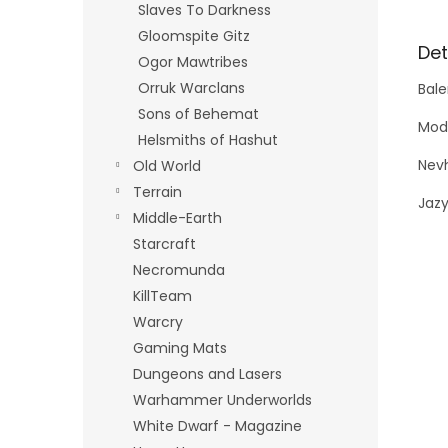
Slaves To Darkness
Gloomspite Gitz
Det
Ogor Mawtribes
Orruk Warclans
Bale
Sons of Behemat
Mode
Helsmiths of Hashut
Nevh
Old World
Terrain
Jazy
Middle-Earth
Starcraft
Necromunda
KillTeam
Warcry
Gaming Mats
Dungeons and Lasers
Warhammer Underworlds
White Dwarf - Magazine