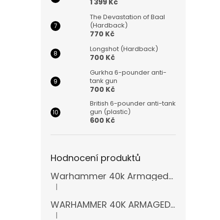
1 399 Kč
The Devastation of Baal
(Hardback)
770 Kč
Longshot (Hardback)
700 Kč
Gurkha 6-pounder anti-
tank gun
700 Kč
British 6-pounder anti-tank
gun (plastic)
600 Kč
Hodnocení produktů
Warhammer 40k Armageddon Orks (Bazar)
|
Hodnocení produktu je 5 z 5 hvězdiček.
WARHAMMER 40K ARMAGEDDON 11 EDICE
|
Hodnocení produktu je 5 z 5 hvězdiček.