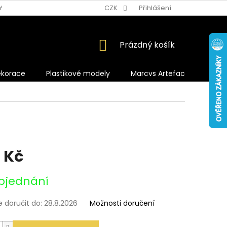
Y OCHRANY OSOBNÍCH ÚDAJŮ
CZK
Přihlášení
NÁKUPNÍ
Prázdný košík
KOŠÍK
ekorace
Plastikové modely
Marcvs Artefacts
 Kč
bjednání
doručit do:
28.8.2026
Možnosti doručení