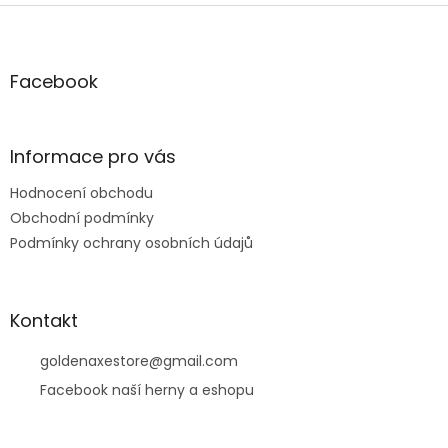
Z
á
p
a
Facebook
t
í
Informace pro vás
Hodnocení obchodu
Obchodní podmínky
Podmínky ochrany osobních údajů
Kontakt
goldenaxestore
@
gmail.com
Facebook naší herny a eshopu