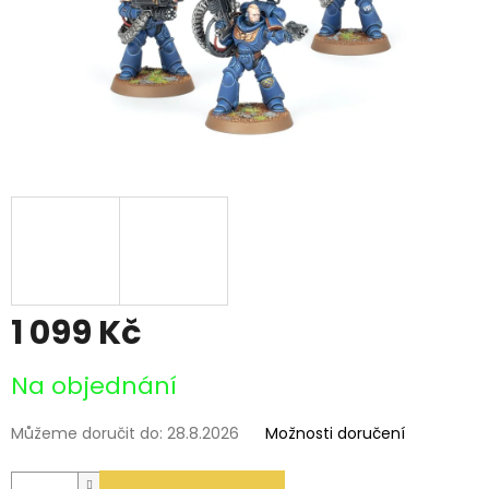
1 099 Kč
Měrná
Na objednání
cena:
Můžeme doručit do:
28.8.2026
Možnosti doručení