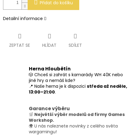
Přidat do košíku
Detailní informace
ZEPTAT SE
HLÍDAT
SDÍLET
Herna Hloubětín
🎲 Chceš si zahrát s kamarády WH 40K nebo
jiné hry a nemáš kde?
📍 Naše herna je k dispozici
středa až neděle,
13:00–21:00
.
Garance výběru
🛒
Největší výběr modelů od firmy Games
Workshop.
🌍 U nás naleznete novinky z celého světa
wargamingu!