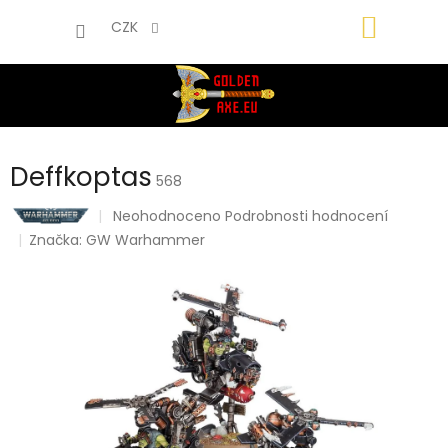
Přejít
NÁKUP
na
CZK
obsah
KOŠÍK
Deffkoptas
568
Průměrné
Neohodnoceno
Podrobnosti hodnocení
hodnocení
Značka:
GW Warhammer
produktu
je
0,0
z
5
hvězdiček.