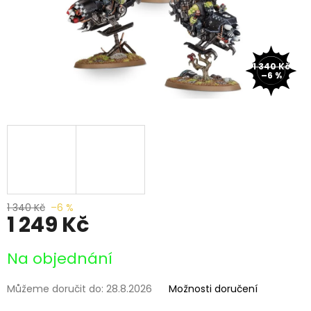
1 340 Kč
–6 %
1 340 Kč
–6 %
1 249 Kč
Měrná
Na objednání
cena:
Můžeme doručit do:
28.8.2026
Možnosti doručení