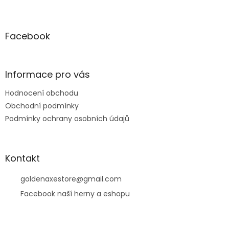
Z
á
p
a
Facebook
t
í
Informace pro vás
Hodnocení obchodu
Obchodní podmínky
Podmínky ochrany osobních údajů
Kontakt
goldenaxestore
@
gmail.com
Facebook naší herny a eshopu