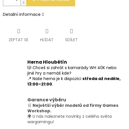
Detailní informace
ZEPTAT SE
HLÍDAT
SDÍLET
Herna Hloubětín
🎲 Chceš si zahrát s kamarády WH 40K nebo
jiné hry a nemáš kde?
📍 Naše herna je k dispozici
středa až neděle,
13:00–21:00
.
Garance výběru
🛒
Největší výběr modelů od firmy Games
Workshop.
🌍 U nás naleznete novinky z celého světa
wargamingu!