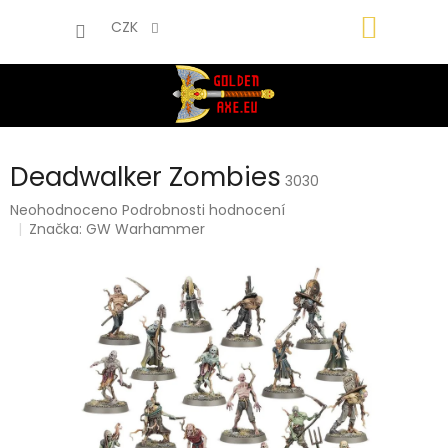
Přejít
NÁKUP
na
CZK
obsah
KOŠÍK
Deadwalker Zombies
3030
Průměrné
Neohodnoceno
Podrobnosti hodnocení
hodnocení
Značka:
GW Warhammer
produktu
je
0,0
z
5
hvězdiček.