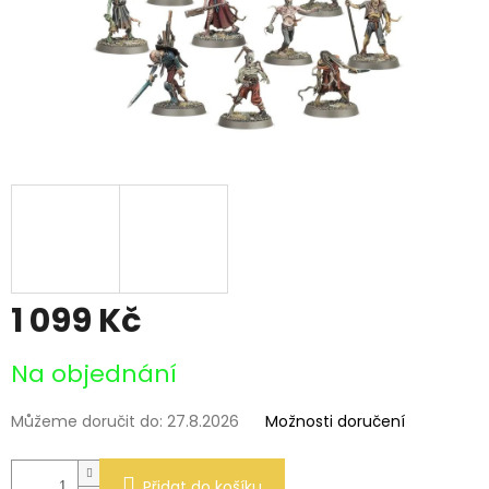
1 099 Kč
Měrná
Na objednání
cena:
Můžeme doručit do:
27.8.2026
Možnosti doručení
Přidat do košíku