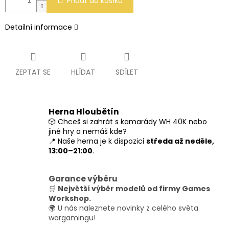
Přidat do košíku
Detailní informace
ZEPTAT SE
HLÍDAT
SDÍLET
Herna Hloubětín
🎲 Chceš si zahrát s kamarády WH 40K nebo
jiné hry a nemáš kde?
📍 Naše herna je k dispozici
středa až neděle,
13:00–21:00
.
Garance výběru
🛒
Největší výběr modelů od firmy Games
Workshop.
🌍 U nás naleznete novinky z celého světa
wargamingu!