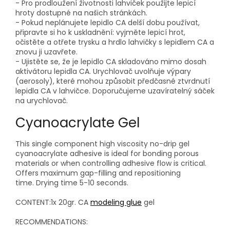
- Pro prodloužení životnosti lahviček použijte lepicí
hroty dostupné na našich stránkách.
- Pokud neplánujete lepidlo CA delší dobu používat,
připravte si ho k uskladnění: vyjměte lepicí hrot,
očistěte a otřete trysku a hrdlo lahvičky s lepidlem CA a
znovu ji uzavřete.
- Ujistěte se, že je lepidlo CA skladováno mimo dosah
aktivátoru lepidla CA. Urychlovač uvolňuje výpary
(aerosoly), které mohou způsobit předčasné ztvrdnutí
lepidla CA v lahvičce. Doporučujeme uzavíratelný sáček
na urychlovač.
Cyanoacrylate Gel
This single component high viscosity no-drip gel
cyanoacrylate adhesive is ideal for bonding porous
materials or when controlling adhesive flow is critical.
Offers maximum gap-filling and repositioning
time. Drying time 5-10 seconds.
CONTENT:1x 20gr. CA
modeling glue
gel
RECOMMENDATIONS: