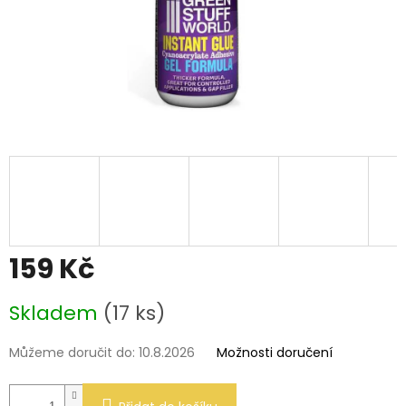
159 Kč
Měrná
Skladem
(17 ks)
cena:
Můžeme doručit do:
10.8.2026
Možnosti doručení