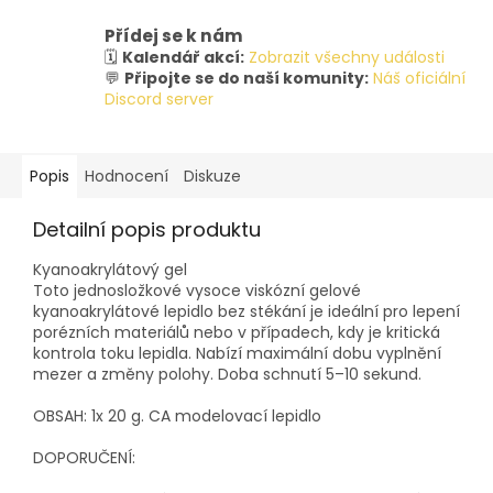
Přídej se k nám
🗓️
Kalendář akcí:
Zobrazit všechny události
💬
Připojte se do naší komunity:
Náš oficiální
Discord server
Popis
Hodnocení
Diskuze
Detailní popis produktu
Kyanoakrylátový gel
Toto jednosložkové vysoce viskózní gelové
kyanoakrylátové lepidlo bez stékání je ideální pro lepení
porézních materiálů nebo v případech, kdy je kritická
kontrola toku lepidla. Nabízí maximální dobu vyplnění
mezer a změny polohy. Doba schnutí 5–10 sekund.
OBSAH: 1x 20 g. CA modelovací lepidlo
DOPORUČENÍ: