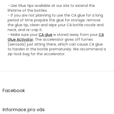
- Use Glue tips available at our site to extend the
lifetime of the bottles
- If you are not planning to use the CA glue for a long
period of time prepare the glue for storage: remove
the glue tip, clean and wipe your CA bottle nozzle and
neck, and re-cap it.
- Make sure your
CA glue
is stored away from your
CA
Glue Activator
. The accelerator gives off fumes
(aerosols) just sitting there, which can cause CA glue
to harden in the bottle prematurely. We recommend a
zip-lock bag for the accelerator.
Z
á
p
a
Facebook
t
í
Informace pro vás