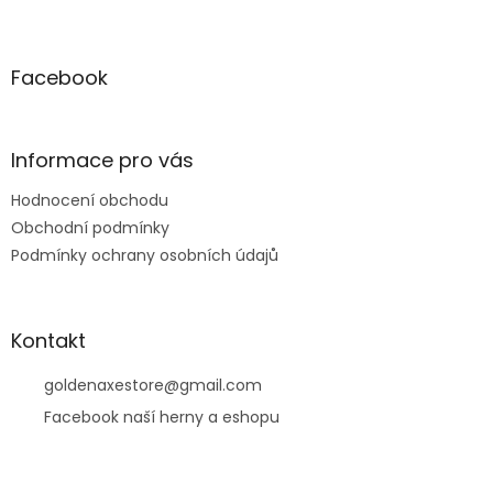
Z
á
p
a
Facebook
t
í
Informace pro vás
Hodnocení obchodu
Obchodní podmínky
Podmínky ochrany osobních údajů
Kontakt
goldenaxestore
@
gmail.com
Facebook naší herny a eshopu