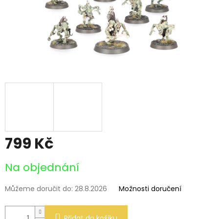
799 Kč
Měrná
Na objednání
cena:
Můžeme doručit do:
28.8.2026
Možnosti doručení
Přidat do košíku