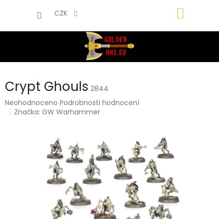
Přejít
NÁKUP
na
CZK
obsah
KOŠÍK
Crypt Ghouls
2844
Průměrné
Neohodnoceno
Podrobnosti hodnocení
hodnocení
Značka:
GW Warhammer
produktu
je
0,0
z
5
hvězdiček.