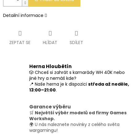
Detailní informace
ZEPTAT SE
HLÍDAT
SDÍLET
Herna Hloubětín
🎲 Chceš si zahrát s kamarády WH 40K nebo
jiné hry a nemáš kde?
📍 Naše herna je k dispozici
středa až neděle,
13:00–21:00
.
Garance výběru
🛒
Největší výběr modelů od firmy Games
Workshop.
🌍 U nás naleznete novinky z celého světa
wargamingu!