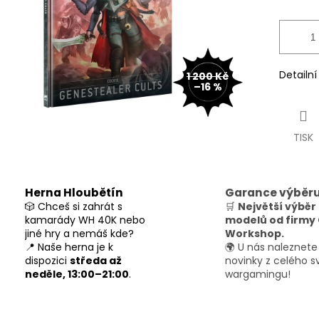
Detailn
1 200 Kč
–16 %
TISK
Herna Hloubětín
Garance výběr
🎲 Chceš si zahrát s
🛒
Největší výběr
kamarády WH 40K nebo
modelů od firm
jiné hry a nemáš kde?
Workshop.
📍 Naše herna je k
🌍 U nás naleznete
dispozici
středa až
novinky z celého s
neděle, 13:00–21:00
.
wargamingu!