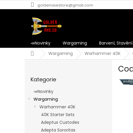
Přejít
goldenaxestore@gmail.com
na
obsah
📣Novinky
Wargaming
Barvení, Stavění
Domů
Wargaming
Warhammer 40K
P
Cod
o
Přeskočit
s
Kategorie
kategorie
t
r
📣Novinky
a
Wargaming
n
Warhammer 40K
n
í
40K Starter Sets
p
Adeptus Custodes
a
Adepta Sororitas