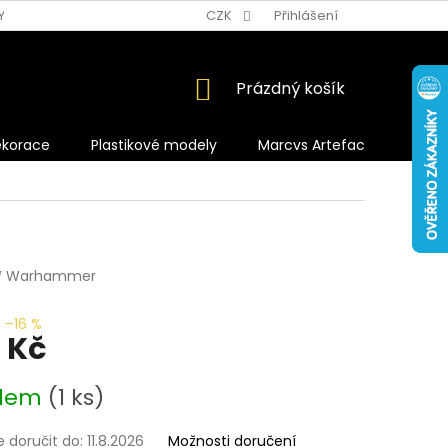
Y OCHRANY OSOBNÍCH ÚDAJŮ
CZK
Přihlášení
NÁKUPNÍ
Prázdný košík
KOŠÍK
ekorace
Plastikové modely
Marcvs Artefacts
 Warhammer
–16 %
 Kč
adem
(1 ks)
doručit do:
11.8.2026
Možnosti doručení