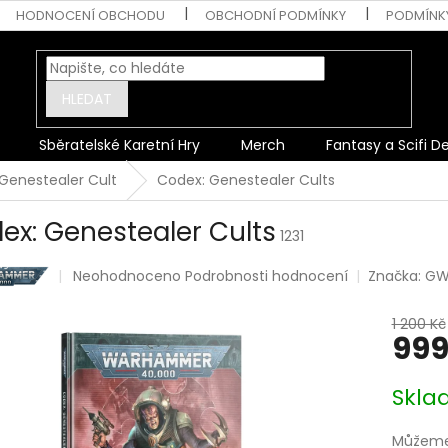
HODNOCENÍ OBCHODU
OBCHODNÍ PODMÍNKY
PODMÍNK
HLEDAT
Sběratelské Karetní Hry
Merch
Fantasy a Scifi D
Genestealer Cult
Codex: Genestealer Cults
ex: Genestealer Cults
1231
Průměrné
Neohodnoceno
Podrobnosti hodnocení
Značka:
GW
hodnocení
produktu
1 200 Kč
je
999
0,0
z
Měrná
5
Skl
cena:
hvězdiček.
Můžeme 