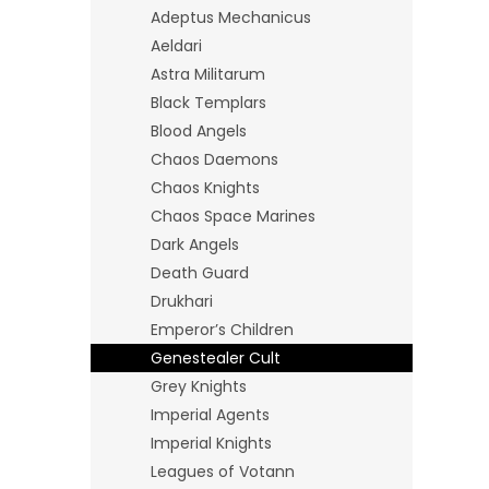
n
Adeptus Mechanicus
e
Aeldari
l
Astra Militarum
Black Templars
Blood Angels
Chaos Daemons
Chaos Knights
Chaos Space Marines
Dark Angels
Death Guard
Drukhari
Emperor’s Children
Genestealer Cult
Grey Knights
Imperial Agents
Imperial Knights
Leagues of Votann