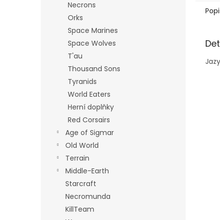
Necrons
Popi
Orks
Space Marines
Det
Space Wolves
T'au
Jazy
Thousand Sons
Tyranids
World Eaters
Herní doplňky
Red Corsairs
Age of Sigmar
Old World
Terrain
Middle-Earth
Starcraft
Necromunda
KillTeam