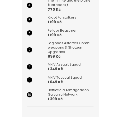
The Infinite and the Divine
(Hardback)
770 Kč
Kroot Farstalkers
1 199 Kč
Fellgor Beastmen
1 199 Kč
Legiones Astartes Combi-
weapons & Shotgun
Upgrades
899 Kč
MkIV Assault Squad
1 349 Kč
MkIV Tactical Squad
1 649 Kč
Battlefield Armageddon:
Galvanic Network
1 399 Kč