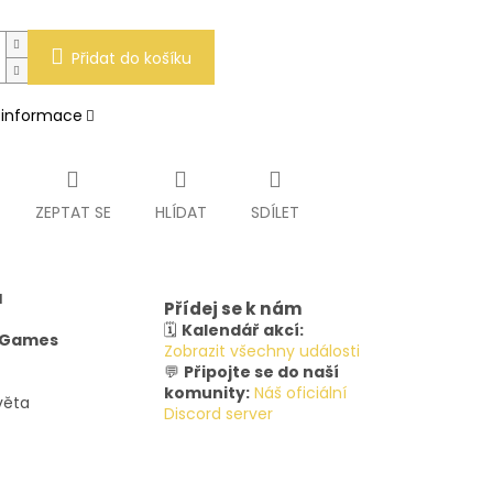
Přidat do košíku
í informace
ZEPTAT SE
HLÍDAT
SDÍLET
u
Přídej se k nám
🗓️
Kalendář akcí:
y Games
Zobrazit všechny události
💬
Připojte se do naší
komunity:
Náš oficiální
věta
Discord server