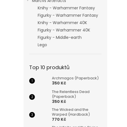
Marcvs Artefacts
Knihy - Warhammer Fantasy
Figurky - Warhammer Fantasy
Knihy - Warhammer 40K
Figurky - Warhammer 40K
Figurky - Middle-earth
Lego
Top 10 produktů
Archmagos (Paperback)
350 Kč
The Relentless Dead
(Paperback)
350 Kč
The Wicked and the
Warped (Hardback)
770 Kč