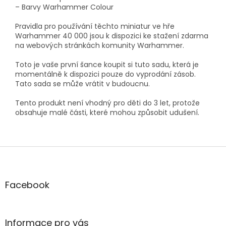
– Barvy Warhammer Colour
Pravidla pro používání těchto miniatur ve hře
Warhammer 40 000 jsou k dispozici ke stažení zdarma
na webových stránkách komunity Warhammer.
Toto je vaše první šance koupit si tuto sadu, která je
momentálně k dispozici pouze do vyprodání zásob.
Tato sada se může vrátit v budoucnu.
Tento produkt není vhodný pro děti do 3 let, protože
obsahuje malé části, které mohou způsobit udušení.
Z
á
p
a
Facebook
t
í
Informace pro vás