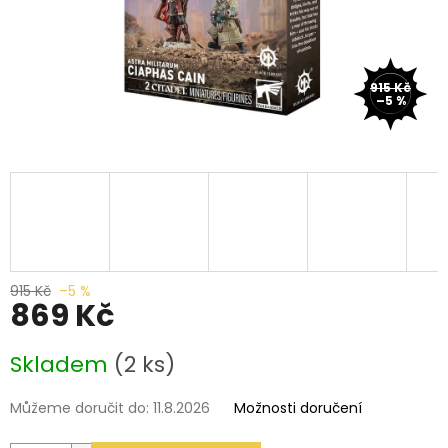
915 Kč
–5 %
915 Kč
–5 %
869 Kč
Měrná
Skladem
(2 ks)
cena:
Můžeme doručit do:
11.8.2026
Možnosti doručení