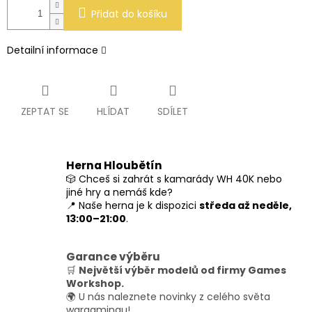
Přidat do košíku
Detailní informace
ZEPTAT SE
HLÍDAT
SDÍLET
Herna Hloubětín
🎲 Chceš si zahrát s kamarády WH 40K nebo
jiné hry a nemáš kde?
📍 Naše herna je k dispozici
středa až neděle,
13:00–21:00
.
Garance výběru
🛒
Největší výběr modelů od firmy Games
Workshop.
🌍 U nás naleznete novinky z celého světa
wargamingu!