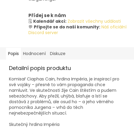
Přídej se k nám
🗓️
Kalendář akcí:
Zobrazit všechny události
💬
Připojte se do naší komunity:
Náš oficiální
Discord server
Popis
Hodnocení
Diskuze
Detailní popis produktu
Komisař Ciaphas Cain, hrdina Impéria, je inspirací pro
své vojáky – přesně to vám propaganda chce
namluvit. Ve skutečnosti žije Cain štěstím a pudem
sebezáchovy. Aby přežil, uhýbá, blafuje a lstí se
dostává z problémů, ale osud ho – a jeho věrného
pomocníka Jurgena – vrhá do těch
nejnebezpečnějších situací.
Skutečný hrdina Impéria