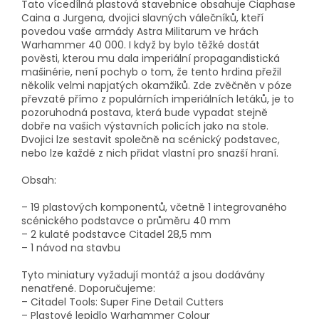
Tato vícedílná plastová stavebnice obsahuje Ciaphase
Caina a Jurgena, dvojici slavných válečníků, kteří
povedou vaše armády Astra Militarum ve hrách
Warhammer 40 000. I když by bylo těžké dostát
pověsti, kterou mu dala imperiální propagandistická
mašinérie, není pochyb o tom, že tento hrdina přežil
několik velmi napjatých okamžiků. Zde zvěčněn v póze
převzaté přímo z populárních imperiálních letáků, je to
pozoruhodná postava, která bude vypadat stejně
dobře na vašich výstavních policích jako na stole.
Dvojici lze sestavit společně na scénický podstavec,
nebo lze každé z nich přidat vlastní pro snazší hraní.
Obsah:
– 19 plastových komponentů, včetně 1 integrovaného
scénického podstavce o průměru 40 mm
– 2 kulaté podstavce Citadel 28,5 mm
– 1 návod na stavbu
Tyto miniatury vyžadují montáž a jsou dodávány
nenatřené. Doporučujeme:
– Citadel Tools: Super Fine Detail Cutters
– Plastové lepidlo Warhammer Colour