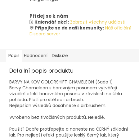
Přídej se k nám
🗓️
Kalendář akcí:
Zobrazit všechny události
💬
Připojte se do naší komunity:
Náš oficiální
Discord server
Popis
Hodnocení
Diskuze
Detailní popis produktu
BARVY NA KOV COLORSHIFT CHAMELEON (Sada 1)
Barvy Chameleon s barevným posunem vytvářejí
vizuální efekt barevného posunu v závislosti na úhlu
pohledu. Platí pro štětec i airbrush.
Nejlepších výsledků dosáhnete s airbrushem.
Vyrobeno bez živočišných produktů. Nejedlé.
Použití: Dobře protřepejte a naneste na ČERNÝ základní
lak. Pro nejlepší efekt použijte lesklý černý lak, který