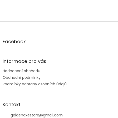
Z
á
p
a
Facebook
t
í
Informace pro vás
Hodnocení obchodu
Obchodní podmínky
Podmínky ochrany osobních údajů
Kontakt
goldenaxestore
@
gmail.com