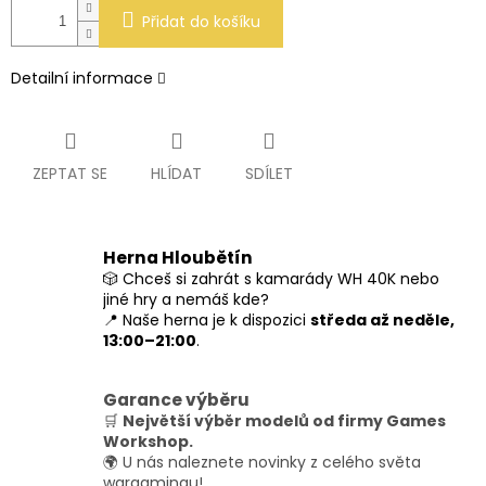
Přidat do košíku
Detailní informace
ZEPTAT SE
HLÍDAT
SDÍLET
Herna Hloubětín
🎲 Chceš si zahrát s kamarády WH 40K nebo
jiné hry a nemáš kde?
📍 Naše herna je k dispozici
středa až neděle,
13:00–21:00
.
Garance výběru
🛒
Největší výběr modelů od firmy Games
Workshop.
🌍 U nás naleznete novinky z celého světa
wargamingu!