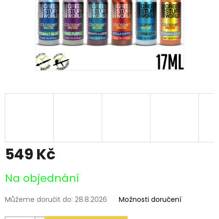
549 Kč
Měrná
Na objednání
cena:
Můžeme doručit do:
28.8.2026
Možnosti doručení