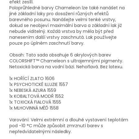
efekt zesílí.
Poloprůhledné barvy Chameleon lze také nanášet na
jiné základní laky pro dosažení různých efektů
barevného posunu. Nanášejte velmi tenké vrstvy,
dokud se neobjeví maximální barva a základní lak již
nebude viditelný. Každá vrstva by měla být před
nanesením další vrstvy zaschnutá. Lak používejte
pouze po úplném zaschnutí barvy.
Obsah: Tato sada obsahuje 6 akrylových barev
COLORSHIFT™ Chameleon s ultrajemnými pigmenty.
Netoxická barva na vodní bázi. Nehořlavá. Bez latexu.
1x HOŘÍCÍ ​​ZLATO 1606
1x PSYCHOTICKÉ ILLUZIE 1557
1x NEBESKÁ AZURA 1559
1x KOBALTOVÁ MODŘ 1552
1x TOXICKÁ FIALOVÁ 1555
1x MLHOVINNÁ MĚĎ 1558
Varování: Velmi extrémní a dlouhé vystavení teplotám
pod -10 °C může způsobit zmrznutí barev s
nepředvídatelnými následky.