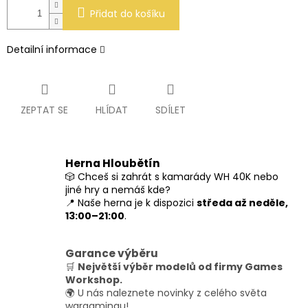
Přidat do košíku
Detailní informace
ZEPTAT SE
HLÍDAT
SDÍLET
Herna Hloubětín
🎲 Chceš si zahrát s kamarády WH 40K nebo
jiné hry a nemáš kde?
📍 Naše herna je k dispozici
středa až neděle,
13:00–21:00
.
Garance výběru
🛒
Největší výběr modelů od firmy Games
Workshop.
🌍 U nás naleznete novinky z celého světa
wargamingu!