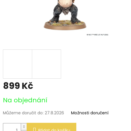
899 Kč
Měrná
Na objednání
cena:
Můžeme doručit do:
27.8.2026
Možnosti doručení
Přidat do košíku