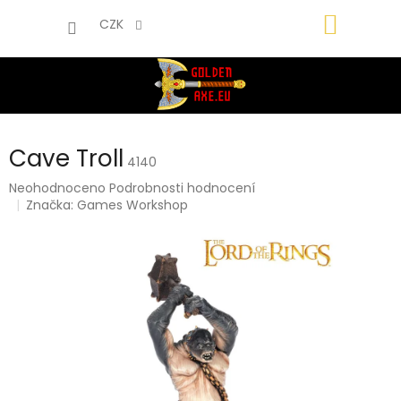
Přejít
NÁKUP
na
CZK
obsah
KOŠÍK
Cave Troll
4140
Průměrné
Neohodnoceno
Podrobnosti hodnocení
hodnocení
Značka:
Games Workshop
produktu
je
0,0
z
5
hvězdiček.