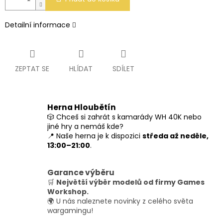
Detailní informace
ZEPTAT SE
HLÍDAT
SDÍLET
Herna Hloubětín
🎲 Chceš si zahrát s kamarády WH 40K nebo
jiné hry a nemáš kde?
📍 Naše herna je k dispozici
středa až neděle,
13:00–21:00
.
Garance výběru
🛒
Největší výběr modelů od firmy Games
Workshop.
🌍 U nás naleznete novinky z celého světa
wargamingu!