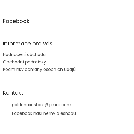
Z
á
p
a
Facebook
t
í
Informace pro vás
Hodnocení obchodu
Obchodní podmínky
Podmínky ochrany osobních údajů
Kontakt
goldenaxestore
@
gmail.com
Facebook naší herny a eshopu