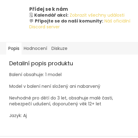
Přídej se k nám
🗓️
Kalendář akcí:
Zobrazit všechny události
💬
Připojte se do naší komunity:
Náš oficiální
Discord server
Popis
Hodnocení
Diskuze
Detailní popis produktu
Balení obsahuje: 1 model
Model v balení není složený ani nabarvený
Nevhodné pro dětí do 3 let, obsahuje malé časti,
nebezpečí udušení, doporučený věk 12+ let
Jazyk: Aj