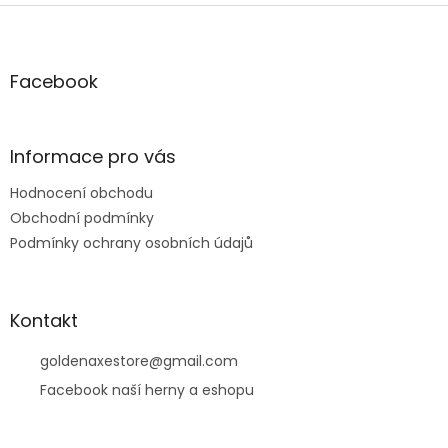
Z
á
p
a
Facebook
t
í
Informace pro vás
Hodnocení obchodu
Obchodní podmínky
Podmínky ochrany osobních údajů
Kontakt
goldenaxestore
@
gmail.com
Facebook naší herny a eshopu