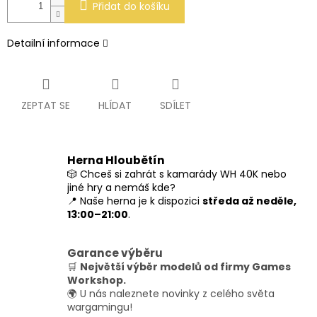
Přidat do košíku
Detailní informace
ZEPTAT SE
HLÍDAT
SDÍLET
Herna Hloubětín
🎲 Chceš si zahrát s kamarády WH 40K nebo
jiné hry a nemáš kde?
📍 Naše herna je k dispozici
středa až neděle,
13:00–21:00
.
Garance výběru
🛒
Největší výběr modelů od firmy Games
Workshop.
🌍 U nás naleznete novinky z celého světa
wargamingu!