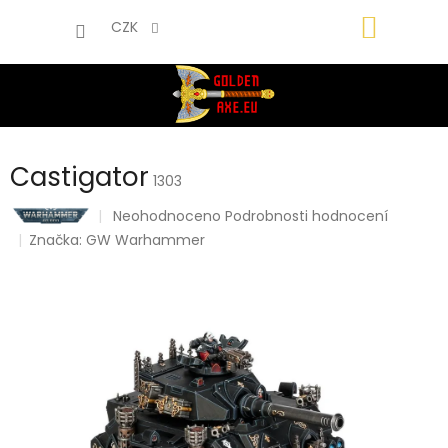
Přejít
NÁKUP
na
CZK
obsah
KOŠÍK
Castigator
1303
Průměrné
Neohodnoceno
Podrobnosti hodnocení
hodnocení
Značka:
GW Warhammer
produktu
je
0,0
z
5
hvězdiček.