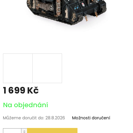
1 699 Kč
Měrná
Na objednání
cena:
Můžeme doručit do:
28.8.2026
Možnosti doručení