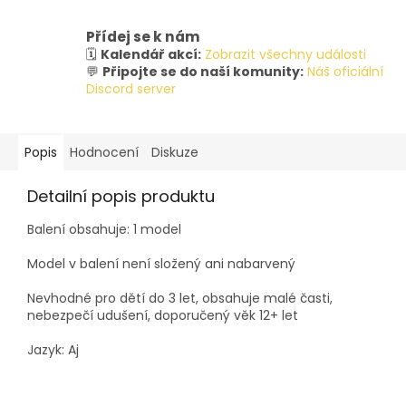
Přídej se k nám
🗓️
Kalendář akcí:
Zobrazit všechny události
💬
Připojte se do naší komunity:
Náš oficiální
Discord server
Popis
Hodnocení
Diskuze
Detailní popis produktu
Balení obsahuje: 1 model
Model v balení není složený ani nabarvený
Nevhodné pro dětí do 3 let, obsahuje malé časti,
nebezpečí udušení, doporučený věk 12+ let
Jazyk: Aj