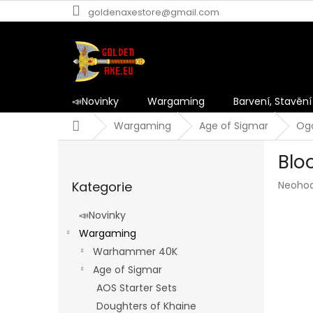
Přejít
goldenaxestore@gmail.com
na
obsah
📣Novinky
Wargaming
Barvení, Stavění
Domů
Wargaming
Age of Sigmar
Ogo
P
Blo
o
Přeskočit
s
Průmě
Kategorie
Neoho
kategorie
t
hodnoc
r
produk
📣Novinky
a
je
Wargaming
n
0,0
z
Warhammer 40K
n
5
í
Age of Sigmar
hvězdič
p
AOS Starter Sets
a
Doughters of Khaine