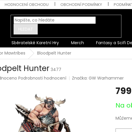
HODNOCENÍ OBCHODU
OBCHODNÍ PODMÍNKY
PODMÍNK
HLEDAT
Sběratelské Karetní Hry
Merch
Fantasy a Scifi D
r Mawtribes
Bloodpelt Hunter
odpelt Hunter
3477
rné
dnoceno
Podrobnosti hodnocení
Značka:
GW Warhammer
ení
799
tu
Měrná
Na o
cena:
ek.
Můžeme 