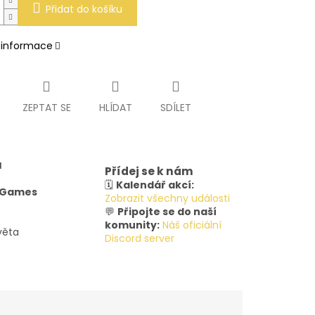
Přidat do košíku
í informace
ZEPTAT SE
HLÍDAT
SDÍLET
u
Přídej se k nám
🗓️
Kalendář akcí:
y Games
Zobrazit všechny události
💬
Připojte se do naší
komunity:
Náš oficiální
věta
Discord server