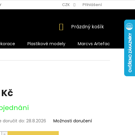
Y OCHRANY OSOBNÍCH ÚDAJŮ
CZK
Přihlášení
NÁKUPNÍ
Prázdný košík
KOŠÍK
ekorace
Plastikové modely
Marcvs Artefacts
 Kč
bjednání
doručit do:
28.8.2026
Možnosti doručení