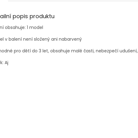
ailní popis produktu
ní obsahuje: 1 model
l v balení není složený ani nabarvený
odné pro dětí do 3 let, obsahuje malé časti, nebezpečí udušení,
k: Aj