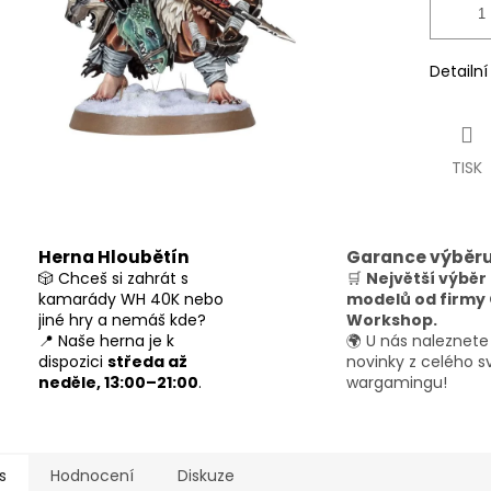
Detailn
TISK
Herna Hloubětín
Garance výběr
🎲 Chceš si zahrát s
🛒
Největší výběr
kamarády WH 40K nebo
modelů od firm
jiné hry a nemáš kde?
Workshop.
📍 Naše herna je k
🌍 U nás naleznete
dispozici
středa až
novinky z celého s
neděle, 13:00–21:00
.
wargamingu!
s
Hodnocení
Diskuze