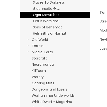
Slaves To Darkness
Gloomspite Gitz
Det
Ogor Mawtribes
Orruk Warclans
Bale
Sons of Behemat
Mode
Helsmiths of Hashut
Nevh
Old World
Terrain
Jazy
Middle-Earth
Starcraft
Necromunda
KillTeam
Warcry
Gaming Mats
Dungeons and Lasers
Warhammer Underworlds
White Dwarf - Magazine