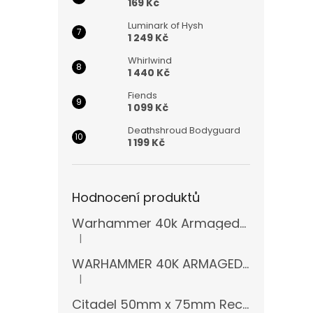
169 Kč
Luminark of Hysh
1 249 Kč
Whirlwind
1 440 Kč
Fiends
1 099 Kč
Deathshroud Bodyguard
1 199 Kč
Hodnocení produktů
Warhammer 40k Armageddon Orks (Bazar)
|
Hodnocení produktu je 5 z 5 hvězdiček.
WARHAMMER 40K ARMAGEDDON 11 EDICE
|
Hodnocení produktu je 5 z 5 hvězdiček.
Citadel 50mm x 75mm Rectangular Bases