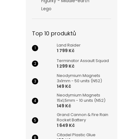
Figurky - Middle-earth
Lego
Top 10 produktů
Land Raider
1 799 Kč
Terminator Assault Squad
1 299 Kč
Neodymium Magnets
3x1mm - 50 units (N52)
149 Kč
Neodymium Magnets
15x1,5mm - 10 units (N52)
149 Kč
Grand Cannon & Fire Rain
Rocket Battery
1 649 Kč
Citadel Plastic Glue