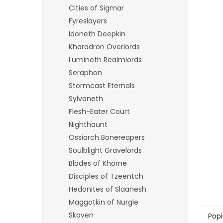
n
Cities of Sigmar
e
Fyreslayers
l
Idoneth Deepkin
Kharadron Overlords
Lumineth Realmlords
Seraphon
Stormcast Eternals
Sylvaneth
Flesh-Eater Court
Nighthaunt
Ossiarch Bonereapers
Soulblight Gravelords
Blades of Khorne
Disciples of Tzeentch
Hedonites of Slaanesh
Maggotkin of Nurgle
Skaven
Popi