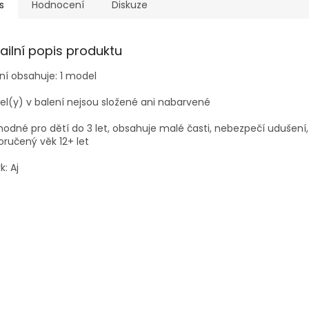
s
Hodnocení
Diskuze
ailní popis produktu
ní obsahuje: 1 model
l(y) v balení nejsou složené ani nabarvené
odné pro dětí do 3 let, obsahuje malé časti, nebezpečí udušení,
ručený věk 12+ let
k: Aj