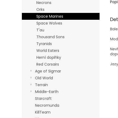
Popi
Necrons
Orks
Space Marines
Det
Space Wolves
Bale
T'au
Thousand Sons
Mode
Tyranids
Nevh
World Eaters
dopo
Herní doplňky
Jazy
Red Corsairs
Age of Sigmar
Old World
Terrain
Middle-Earth
Starcraft
Necromunda
KillTeam