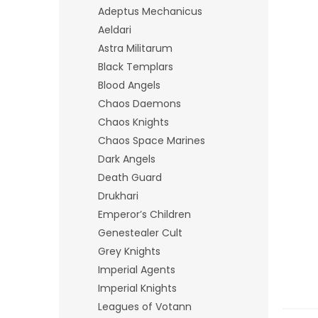
n
Adeptus Mechanicus
e
Aeldari
l
Astra Militarum
Black Templars
Blood Angels
Chaos Daemons
Chaos Knights
Chaos Space Marines
Dark Angels
Death Guard
Drukhari
Emperor’s Children
Genestealer Cult
Grey Knights
Imperial Agents
Imperial Knights
Leagues of Votann