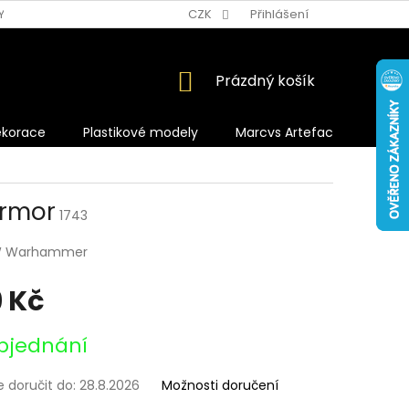
Y OCHRANY OSOBNÍCH ÚDAJŮ
CZK
Přihlášení
NÁKUPNÍ
Prázdný košík
KOŠÍK
ekorace
Plastikové modely
Marcvs Artefacts
Armor
1743
 Warhammer
 Kč
bjednání
doručit do:
28.8.2026
Možnosti doručení