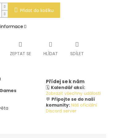
Přidat do košíku
í informace
ZEPTAT SE
HLÍDAT
SDÍLET
u
Přídej se k nám
🗓️
Kalendář akcí:
y Games
Zobrazit všechny události
💬
Připojte se do naší
komunity:
Náš oficiální
věta
Discord server