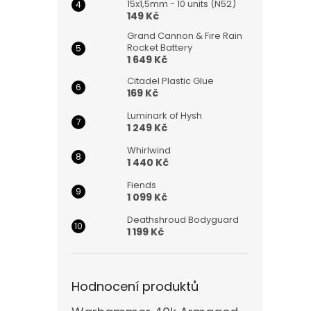
15x1,5mm - 10 units (N52)
149 Kč
Grand Cannon & Fire Rain
Rocket Battery
1 649 Kč
Citadel Plastic Glue
169 Kč
Luminark of Hysh
1 249 Kč
Whirlwind
1 440 Kč
Fiends
1 099 Kč
Deathshroud Bodyguard
1 199 Kč
Hodnocení produktů