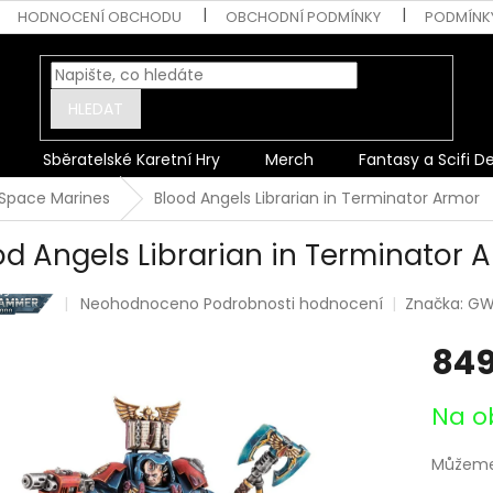
HODNOCENÍ OBCHODU
OBCHODNÍ PODMÍNKY
PODMÍNK
HLEDAT
Sběratelské Karetní Hry
Merch
Fantasy a Scifi D
Space Marines
Blood Angels Librarian in Terminator Armor
od Angels Librarian in Terminator 
Průměrné
Neohodnoceno
Podrobnosti hodnocení
Značka:
GW
hodnocení
produktu
849
je
0,0
Měrná
z
Na o
cena:
5
hvězdiček.
Můžeme 