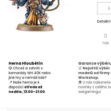
Detailn
TISK
Herna Hloubětín
Garance výběr
🎲 Chceš si zahrát s
🛒
Největší výběr
kamarády WH 40K nebo
modelů od firm
jiné hry a nemáš kde?
Workshop.
📍 Naše herna je k
🌍 U nás naleznete
dispozici
středa až
novinky z celého s
neděle, 13:00–21:00
.
wargamingu!