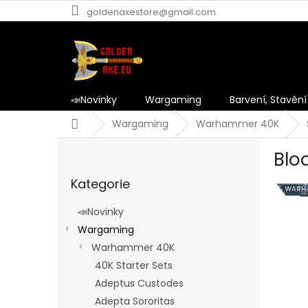
Přejít
goldenaxestore@gmail.com
na
obsah
📣Novinky
Wargaming
Barvení, Stavění
Domů
Wargaming
Warhammer 40K
P
Blo
o
Přeskočit
s
Kategorie
kategorie
t
r
📣Novinky
a
Wargaming
n
Warhammer 40K
n
í
40K Starter Sets
p
Adeptus Custodes
a
Adepta Sororitas