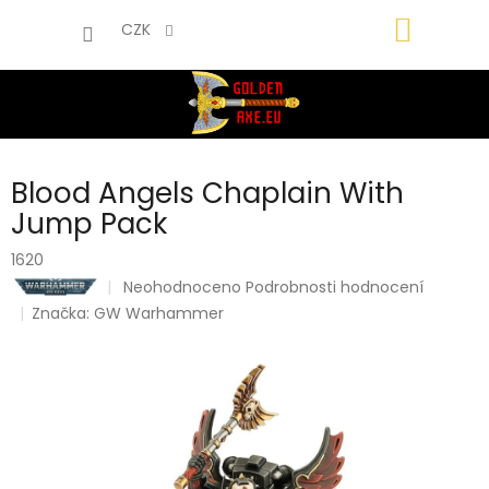
Přejít
NÁKUP
na
CZK
obsah
KOŠÍK
Blood Angels Chaplain With
Jump Pack
1620
Průměrné
Neohodnoceno
Podrobnosti hodnocení
hodnocení
Značka:
GW Warhammer
produktu
je
0,0
z
5
hvězdiček.