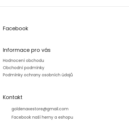
Z
á
p
a
Facebook
t
í
Informace pro vás
Hodnocení obchodu
Obchodní podmínky
Podmínky ochrany osobních údajů
Kontakt
goldenaxestore
@
gmail.com
Facebook naší herny a eshopu