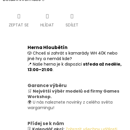
ZEPTAT SE
HLÍDAT
SDÍLET
Herna Hloubětín
🎲 Chceš si zahrát s kamarády WH 40K nebo
jiné hry a nemáš kde?
📍 Naše herna je k dispozici
středa až neděle,
13:00–21:00
.
Garance výběru
🛒
Největší výběr modelů od firmy Games
Workshop.
🌍 U nás naleznete novinky z celého světa
wargamingu!
Přídej se k nám
🗓️
Kalendář akcí:
Zobrazit všechny události