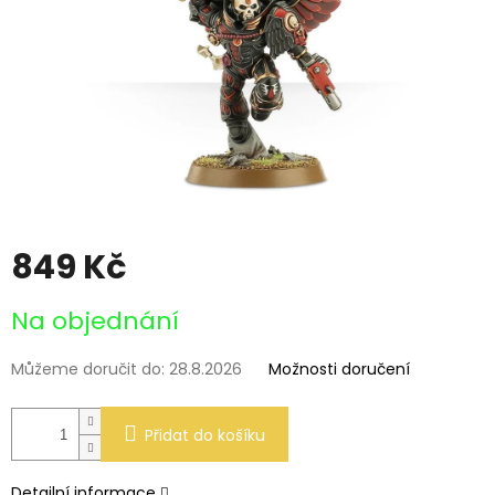
849 Kč
Měrná
Na objednání
cena:
Můžeme doručit do:
28.8.2026
Možnosti doručení
Přidat do košíku
Detailní informace