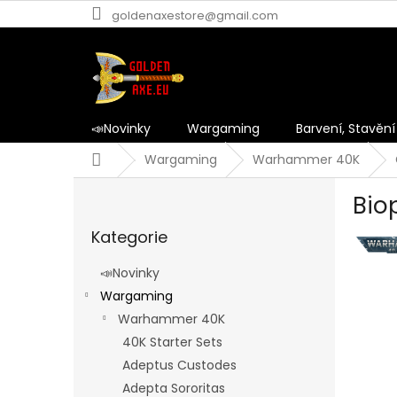
Přejít
goldenaxestore@gmail.com
na
obsah
📣Novinky
Wargaming
Barvení, Stavění
Domů
Wargaming
Warhammer 40K
P
Bio
o
Přeskočit
s
Kategorie
kategorie
t
r
📣Novinky
a
Wargaming
n
Warhammer 40K
n
í
40K Starter Sets
p
Adeptus Custodes
a
Adepta Sororitas