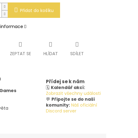
Přidat do košíku
í informace
ZEPTAT SE
HLÍDAT
SDÍLET
u
Přídej se k nám
🗓️
Kalendář akcí:
y Games
Zobrazit všechny události
💬
Připojte se do naší
komunity:
Náš oficiální
věta
Discord server