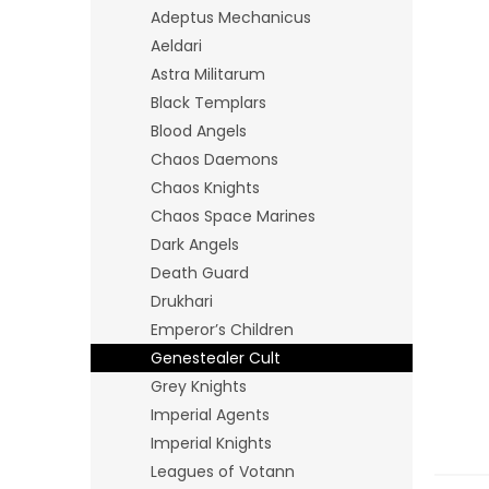
n
Adeptus Mechanicus
e
Aeldari
l
Astra Militarum
Black Templars
Blood Angels
Chaos Daemons
Chaos Knights
Chaos Space Marines
Dark Angels
Death Guard
Drukhari
Emperor’s Children
Genestealer Cult
Grey Knights
Imperial Agents
Imperial Knights
Leagues of Votann