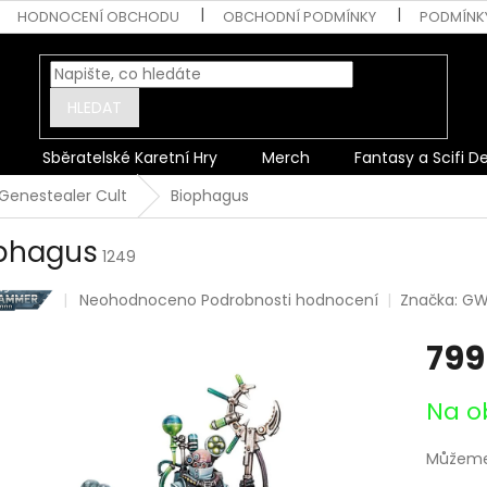
HODNOCENÍ OBCHODU
OBCHODNÍ PODMÍNKY
PODMÍNK
HLEDAT
Sběratelské Karetní Hry
Merch
Fantasy a Scifi D
Genestealer Cult
Biophagus
phagus
1249
Průměrné
Neohodnoceno
Podrobnosti hodnocení
Značka:
GW
hodnocení
produktu
799
je
0,0
Měrná
z
Na o
cena:
5
hvězdiček.
Můžeme 