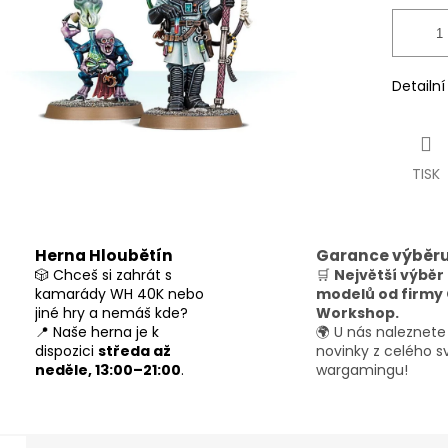
Detailn
TISK
Herna Hloubětín
Garance výběr
🎲 Chceš si zahrát s
🛒
Největší výběr
kamarády WH 40K nebo
modelů od firm
jiné hry a nemáš kde?
Workshop.
📍 Naše herna je k
🌍 U nás naleznete
dispozici
středa až
novinky z celého s
neděle, 13:00–21:00
.
wargamingu!