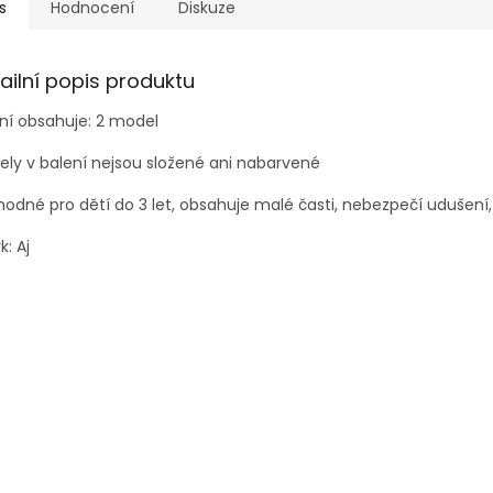
s
Hodnocení
Diskuze
ailní popis produktu
ní obsahuje: 2 model
ly v balení nejsou složené ani nabarvené
odné pro dětí do 3 let, obsahuje malé časti, nebezpečí udušení,
k: Aj