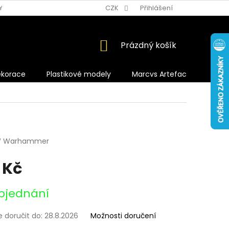
Y OCHRANY OSOBNÍCH ÚDAJŮ
CZK
Přihlášení
NÁKUPNÍ
Prázdný košík
KOŠÍK
ekorace
Plastikové modely
Marcvs Artefacts
 Warhammer
 Kč
bjednání
doručit do:
28.8.2026
Možnosti doručení