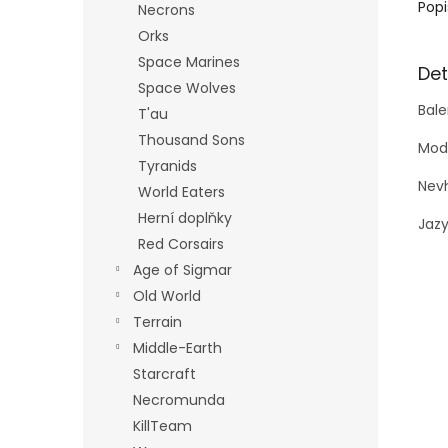
Popi
Necrons
Orks
Space Marines
Det
Space Wolves
Bale
T'au
Thousand Sons
Mode
Tyranids
Nevh
World Eaters
Herní doplňky
Jazy
Red Corsairs
Age of Sigmar
Old World
Terrain
Middle-Earth
Starcraft
Necromunda
KillTeam