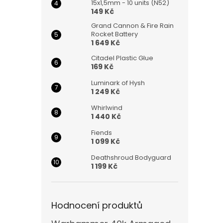
15x1,5mm - 10 units (N52)
149 Kč
Grand Cannon & Fire Rain
Rocket Battery
1 649 Kč
Citadel Plastic Glue
169 Kč
Luminark of Hysh
1 249 Kč
Whirlwind
1 440 Kč
Fiends
1 099 Kč
Deathshroud Bodyguard
1 199 Kč
Hodnocení produktů