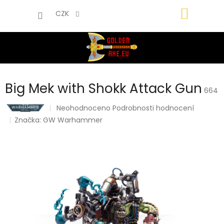
Přejít
NÁKUP
na
CZK
obsah
KOŠÍK
Big Mek with Shokk Attack Gun
664
Průměrné
Neohodnoceno
Podrobnosti hodnocení
hodnocení
Značka:
GW Warhammer
produktu
je
0,0
z
5
hvězdiček.