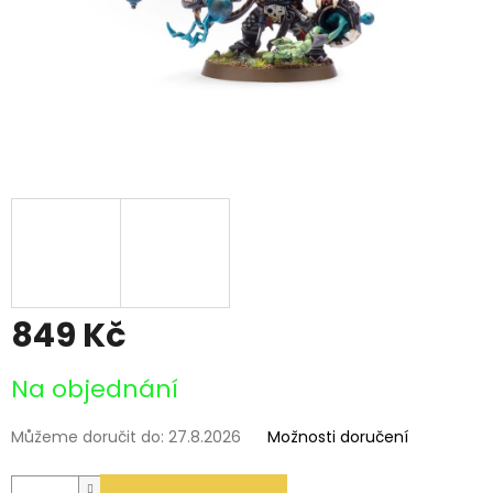
849 Kč
Měrná
Na objednání
cena:
Můžeme doručit do:
27.8.2026
Možnosti doručení