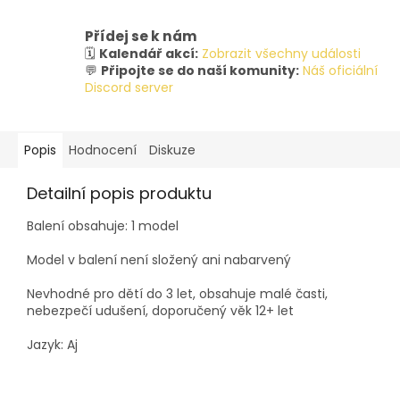
Přídej se k nám
🗓️
Kalendář akcí:
Zobrazit všechny události
💬
Připojte se do naší komunity:
Náš oficiální
Discord server
Popis
Hodnocení
Diskuze
Detailní popis produktu
Balení obsahuje: 1 model
Model v balení není složený ani nabarvený
Nevhodné pro dětí do 3 let, obsahuje malé časti,
nebezpečí udušení, doporučený věk 12+ let
Jazyk: Aj