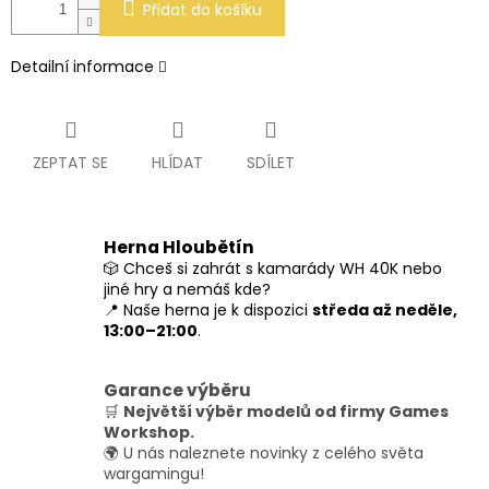
Přidat do košíku
Detailní informace
ZEPTAT SE
HLÍDAT
SDÍLET
Herna Hloubětín
🎲 Chceš si zahrát s kamarády WH 40K nebo
jiné hry a nemáš kde?
📍 Naše herna je k dispozici
středa až neděle,
13:00–21:00
.
Garance výběru
🛒
Největší výběr modelů od firmy Games
Workshop.
🌍 U nás naleznete novinky z celého světa
wargamingu!