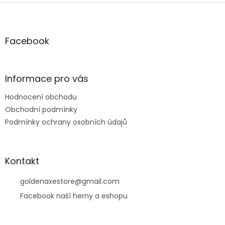
Z
á
p
a
Facebook
t
í
Informace pro vás
Hodnocení obchodu
Obchodní podmínky
Podmínky ochrany osobních údajů
Kontakt
goldenaxestore
@
gmail.com
Facebook naší herny a eshopu