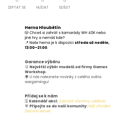
ZEPTAT SE
HLÍDAT
SDÍLET
Herna Hloubětín
🎲 Chceš si zahrát s kamarády WH 40K nebo
jiné hry a nemáš kde?
📍 Naše herna je k dispozici
středa až neděle,
13:00–21:00
.
Garance výběru
🛒
Největší výběr modelů od firmy Games
Workshop.
🌍 U nás naleznete novinky z celého světa
wargamingu!
Přídej se k nám
🗓️
Kalendář akcí:
Zobrazit všechny události
💬
Připojte se do naší komunity:
Náš oficiální
Discord server