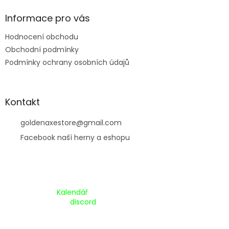
í
Informace pro vás
Hodnocení obchodu
Obchodní podmínky
Podmínky ochrany osobních údajů
Kontakt
goldenaxestore
@
gmail.com
Facebook naší herny a eshopu
Kalendář Akcí:
Kalendář
Pripojte se na náš
discord