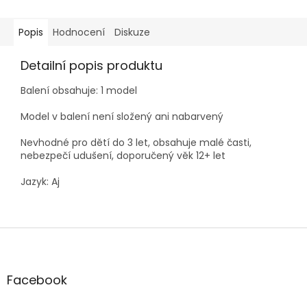
Popis
Hodnocení
Diskuze
Detailní popis produktu
Balení obsahuje: 1 model
Model v balení není složený ani nabarvený
Nevhodné pro dětí do 3 let, obsahuje malé časti,
nebezpečí udušení, doporučený věk 12+ let
Jazyk: Aj
Z
á
p
a
Facebook
t