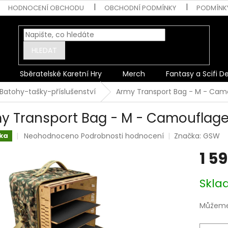
HODNOCENÍ OBCHODU
OBCHODNÍ PODMÍNKY
PODMÍNK
HLEDAT
Sběratelské Karetní Hry
Merch
Fantasy a Scifi D
Batohy-tašky-příslušenství
Army Transport Bag - M - Camo
y Transport Bag - M - Camouflage
Průměrné
Neohodnoceno
Podrobnosti hodnocení
Značka:
GSW
ka
hodnocení
1 5
produktu
je
0,0
Měrná
Skl
z
cena:
5
hvězdiček.
Můžeme 