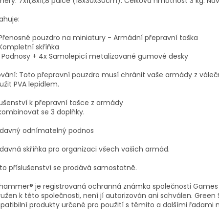
ěry: 7x11,8x11,8 palce (18x30x30cm). Celková hmotnost 3 kg. Náv
ahuje:
 Přenosné pouzdro na miniatury - Armádní přepravní taška
 Kompletní skříňka
x Podnosy + 4x Samolepicí metalizované gumové desky
vání: Toto přepravní pouzdro musí chránit vaše armády z váleč
užit PVA lepidlem.
lušenství k přepravní tašce z armády
kombinovat se 3 doplňky.
řídavný odnímatelný podnos
ídavná skříňka pro organizaci všech vašich armád.
to příslušenství se prodává samostatně.
hammer® je registrovaná ochranná známka společnosti Games W
ružen k této společnosti, není jí autorizován ani schválen. Gree
atibilní produkty určené pro použití s ​​těmito a dalšími řadami 