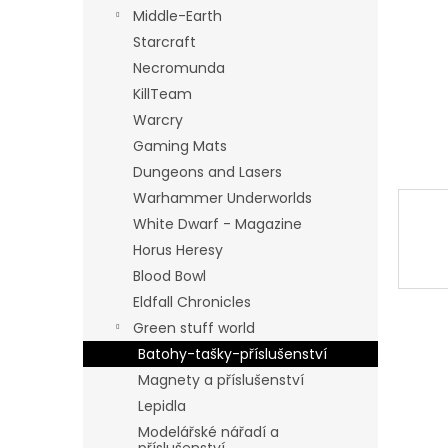
n
Middle-Earth
e
Starcraft
l
Necromunda
KillTeam
Warcry
Gaming Mats
Dungeons and Lasers
Warhammer Underworlds
White Dwarf - Magazine
Horus Heresy
Blood Bowl
Eldfall Chronicles
Green stuff world
Batohy-tašky-příslušenství
Magnety a příslušenství
Lepidla
Modelářské nářadí a