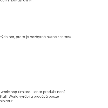
od k montáži uvnitř.
ných her, proto je nezbytně nutné sestavu
orkshop Limited. Tento produkt není
n Stuff World vyrábí a prodává pouze
miniatur.