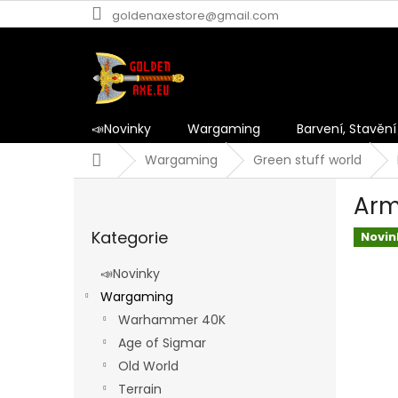
Přejít
goldenaxestore@gmail.com
na
obsah
📣Novinky
Wargaming
Barvení, Stavění
Domů
Wargaming
Green stuff world
P
Arm
o
Přeskočit
s
Kategorie
kategorie
Novin
t
r
📣Novinky
a
Wargaming
n
Warhammer 40K
n
í
Age of Sigmar
p
Old World
a
Terrain