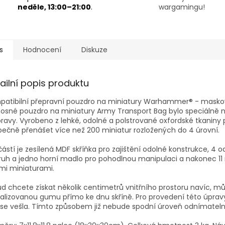
neděle, 13:00–21:00
.
wargamingu!
s
Hodnocení
Diskuze
ailní popis produktu
patibilní přepravní pouzdro na miniatury Warhammer® - masko
nosné pouzdro na miniatury Army Transport Bag bylo speciálně
ravy. Vyrobeno z lehké, odolné a polstrované oxfordské tkaniny
ečně přenášet více než 200 miniatur rozložených do 4 úrovní.
ástí je zesílená MDF skříňka pro zajištění odolné konstrukce, 4
uh a jedno horní madlo pro pohodlnou manipulaci a nakonec 11 
mi miniaturami.
d chcete získat několik centimetrů vnitřního prostoru navíc, můž
lizovanou gumu přímo ke dnu skříně. Pro provedení této úprav
se vešla. Tímto způsobem již nebude spodní úroveň odnímateln