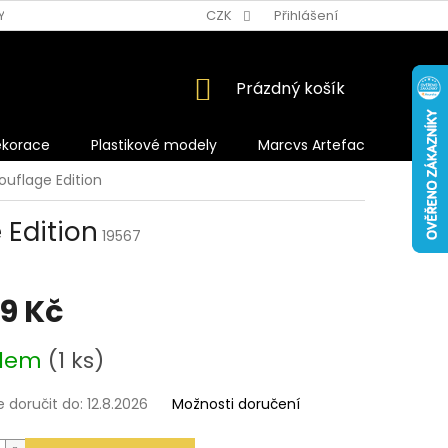
Y OCHRANY OSOBNÍCH ÚDAJŮ
CZK
Přihlášení
NÁKUPNÍ
Prázdný košík
KOŠÍK
ekorace
Plastikové modely
Marcvs Artefacts
uflage Edition
 Edition
19567
99 Kč
adem
(1 ks)
doručit do:
12.8.2026
Možnosti doručení