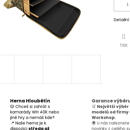
Detailn
TISK
Herna Hloubětín
Garance výběr
🎲 Chceš si zahrát s
🛒
Největší výběr
kamarády WH 40K nebo
modelů od firm
jiné hry a nemáš kde?
Workshop.
📍 Naše herna je k
🌍 U nás naleznete
dispozici
středa až
novinky z celého s