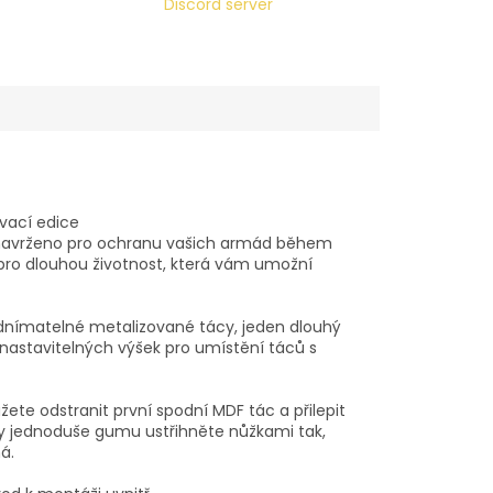
Discord server
vací edice
 navrženo pro ochranu vašich armád během
 pro dlouhou životnost, která vám umožní
 odnímatelné metalizované tácy, jeden dlouhý
nastavitelných výšek pro umístění táců s
ete odstranit první spodní MDF tác a přilepit
y jednoduše gumu ustřihněte nůžkami tak,
á.