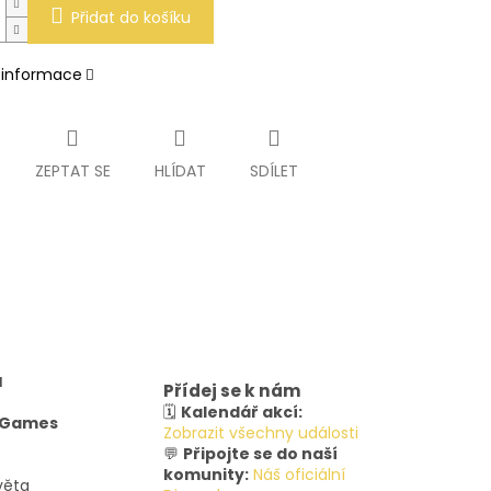
Přidat do košíku
í informace
ZEPTAT SE
HLÍDAT
SDÍLET
u
Přídej se k nám
🗓️
Kalendář akcí:
y Games
Zobrazit všechny události
💬
Připojte se do naší
komunity:
Náš oficiální
věta