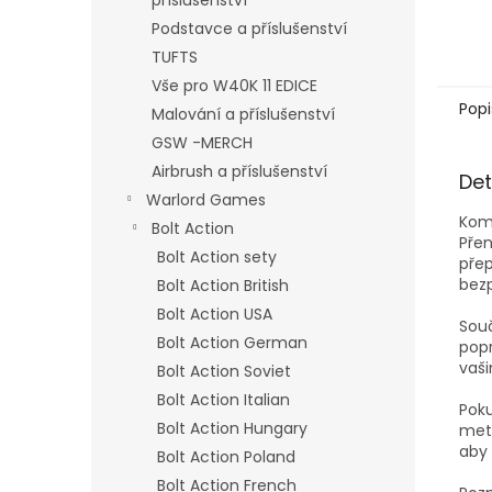
příslušenství
Podstavce a příslušenství
TUFTS
Vše pro W40K 11 EDICE
Popi
Malování a příslušenství
GSW -MERCH
Airbrush a příslušenství
Det
Warlord Games
Kom
Bolt Action
Pře
Bolt Action sety
přep
bezp
Bolt Action British
Bolt Action USA
Souč
Bolt Action German
popr
vaši
Bolt Action Soviet
Bolt Action Italian
Poku
Bolt Action Hungary
meta
aby 
Bolt Action Poland
Bolt Action French