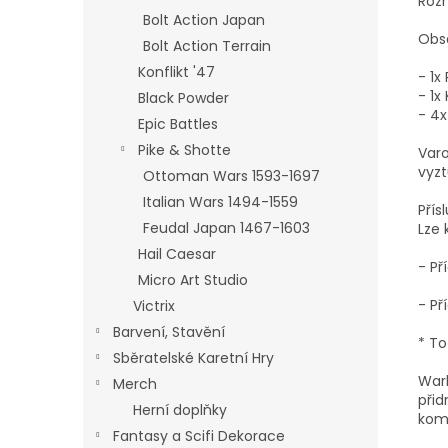
Rozm
Bolt Action Japan
Obs
Bolt Action Terrain
Konflikt '47
- 1x
- 1x
Black Powder
- 4
Epic Battles
Pike & Shotte
Varo
vyzt
Ottoman Wars 1593-1697
Italian Wars 1494-1559
Přís
Feudal Japan 1467-1603
Lze 
Hail Caesar
- P
Micro Art Studio
- Př
Victrix
Barvení, Stavění
* To
Sběratelské Karetní Hry
War
Merch
přid
Herní doplňky
komp
Fantasy a Scifi Dekorace