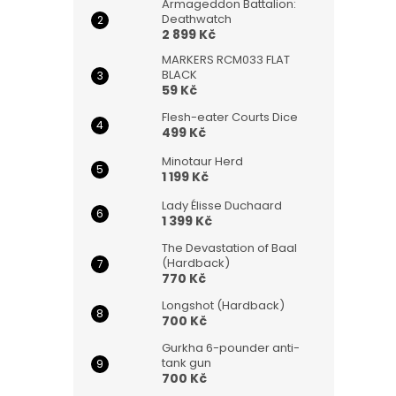
Armageddon Battalion:
Deathwatch
2 899 Kč
MARKERS RCM033 FLAT
BLACK
59 Kč
Flesh-eater Courts Dice
499 Kč
Minotaur Herd
1 199 Kč
Lady Élisse Duchaard
1 399 Kč
The Devastation of Baal
(Hardback)
770 Kč
Longshot (Hardback)
700 Kč
Gurkha 6-pounder anti-
tank gun
700 Kč