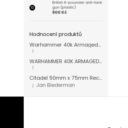
British 6-pounder anti-tank
gun (plastic)
600 Kč
Hodnocení produktů
Warhammer 40k Armageddon Orks (Bazar)
|
Hodnocení produktu je 5 z 5 hvězdiček.
WARHAMMER 40K ARMAGEDDON 11 EDICE
|
Hodnocení produktu je 5 z 5 hvězdiček.
Citadel 50mm x 75mm Rectangular Bases
Jan Biederman
|
Hodnocení produktu je 5 z 5 hvězdiček.
Z
á
p
a
t