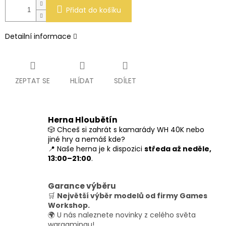
Přidat do košíku
Detailní informace
ZEPTAT SE
HLÍDAT
SDÍLET
Herna Hloubětín
🎲 Chceš si zahrát s kamarády WH 40K nebo
jiné hry a nemáš kde?
📍 Naše herna je k dispozici
středa až neděle,
13:00–21:00
.
Garance výběru
🛒
Největší výběr modelů od firmy Games
Workshop.
🌍 U nás naleznete novinky z celého světa
wargamingu!