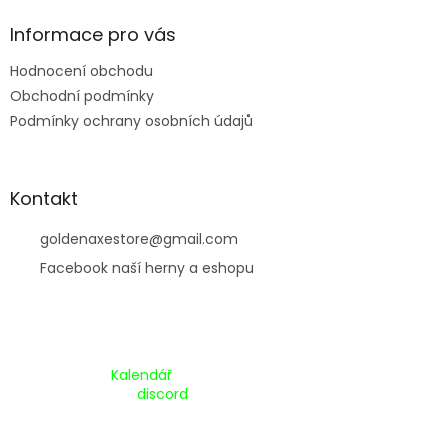
í
Informace pro vás
Hodnocení obchodu
Obchodní podmínky
Podmínky ochrany osobních údajů
Kontakt
goldenaxestore
@
gmail.com
Facebook naší herny a eshopu
Kalendář Akcí:
Kalendář
Pripojte se na náš
discord