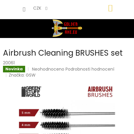
Přejít
NÁKUP
na
CZK
obsah
KOŠÍK
Airbrush Cleaning BRUSHES set
20061
Průměrné
Neohodnoceno
Podrobnosti hodnocení
Novinka
hodnocení
Značka:
GSW
produktu
je
0,0
z
5
hvězdiček.