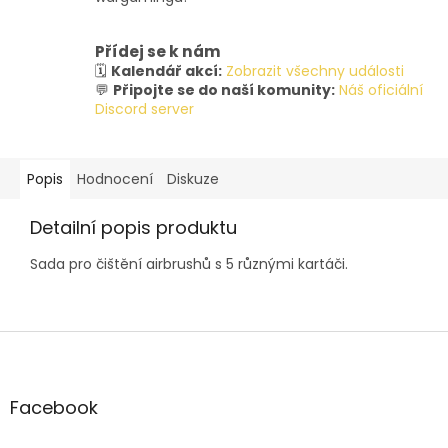
Přídej se k nám
🗓️
Kalendář akcí:
Zobrazit všechny události
💬
Připojte se do naší komunity:
Náš oficiální
Discord server
Popis
Hodnocení
Diskuze
Detailní popis produktu
Sada pro čištění airbrushů s 5 různými kartáči.
Z
á
p
a
Facebook
t