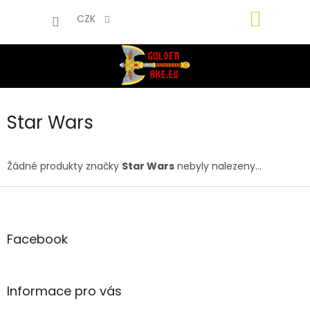
Přejít
NÁKUP
na
CZK
obsah
KOŠÍK
Star Wars
Žádné produkty značky
Star Wars
nebyly nalezeny...
Z
á
p
a
Facebook
t
í
Informace pro vás