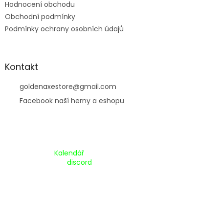
Hodnocení obchodu
Obchodní podmínky
Podmínky ochrany osobních údajů
Kontakt
goldenaxestore
@
gmail.com
Facebook naší herny a eshopu
Kalendář Akcí:
Kalendář
Pripojte se na náš
discord