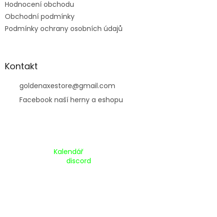
Hodnocení obchodu
Obchodní podmínky
Podmínky ochrany osobních údajů
Kontakt
goldenaxestore
@
gmail.com
Facebook naší herny a eshopu
Kalendář Akcí:
Kalendář
Pripojte se na náš
discord