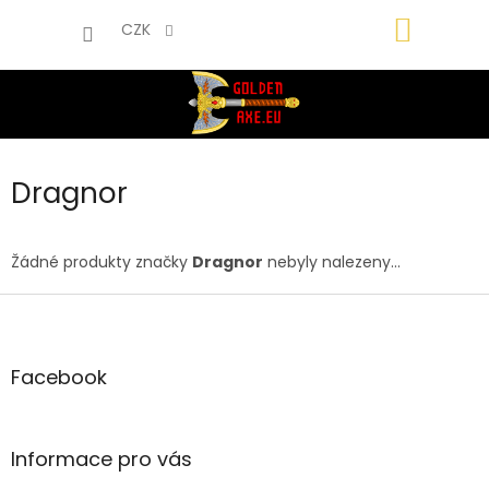
Přejít
NÁKUP
na
CZK
obsah
KOŠÍK
Dragnor
Žádné produkty značky
Dragnor
nebyly nalezeny...
Z
á
p
a
Facebook
t
í
Informace pro vás