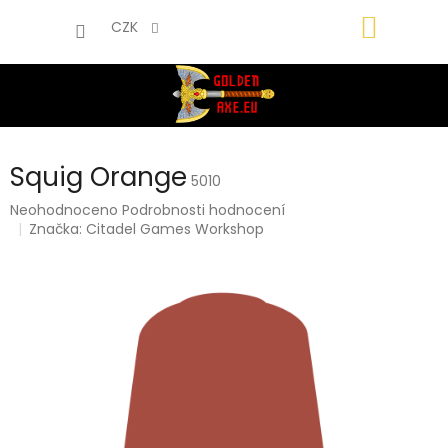
Přejít
NÁKUP
na
CZK
obsah
KOŠÍK
Squig Orange
5010
Průměrné
Neohodnoceno
Podrobnosti hodnocení
hodnocení
Značka:
Citadel Games Workshop
produktu
je
0,0
z
5
hvězdiček.