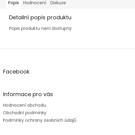
Popis
Hodnocení
Diskuze
Detailní popis produktu
Popis produktu není dostupný
Z
á
p
a
Facebook
t
í
Informace pro vás
Hodnocení obchodu
Obchodní podmínky
Podmínky ochrany osobních údajů