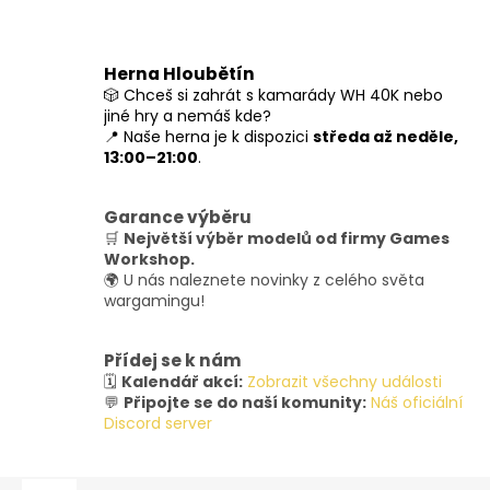
Herna Hloubětín
🎲 Chceš si zahrát s kamarády WH 40K nebo
jiné hry a nemáš kde?
📍 Naše herna je k dispozici
středa až neděle,
13:00–21:00
.
Garance výběru
🛒
Největší výběr modelů od firmy Games
Workshop.
🌍 U nás naleznete novinky z celého světa
wargamingu!
Přídej se k nám
🗓️
Kalendář akcí:
Zobrazit všechny události
💬
Připojte se do naší komunity:
Náš oficiální
Discord server