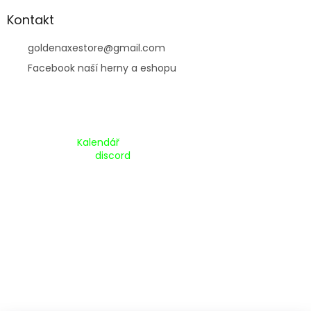
Kontakt
goldenaxestore
@
gmail.com
Facebook naší herny a eshopu
Kalendář Akcí:
Kalendář
Pripojte se na náš
discord