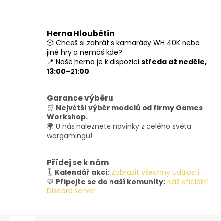
Herna Hloubětín
🎲 Chceš si zahrát s kamarády WH 40K nebo
jiné hry a nemáš kde?
📍 Naše herna je k dispozici
středa až neděle,
13:00–21:00
.
Garance výběru
🛒
Největší výběr modelů od firmy Games
Workshop.
🌍 U nás naleznete novinky z celého světa
wargamingu!
Přídej se k nám
🗓️
Kalendář akcí:
Zobrazit všechny události
💬
Připojte se do naší komunity:
Náš oficiální
Discord server