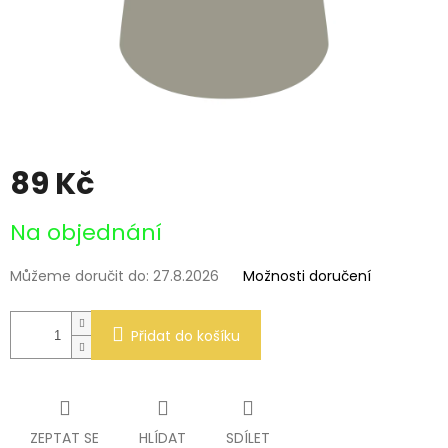
89 Kč
Měrná
Na objednání
cena:
Můžeme doručit do:
27.8.2026
Možnosti doručení
Přidat do košíku
ZEPTAT SE
HLÍDAT
SDÍLET