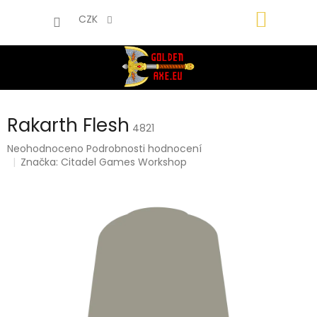
Přejít
NÁKUP
na
CZK
obsah
KOŠÍK
Rakarth Flesh
4821
Průměrné
Neohodnoceno
Podrobnosti hodnocení
hodnocení
Značka:
Citadel Games Workshop
produktu
je
0,0
z
5
hvězdiček.