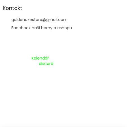
Kontakt
goldenaxestore
@
gmail.com
Facebook naší herny a eshopu
Kalendář Akcí:
Kalendář
Pripojte se na náš
discord