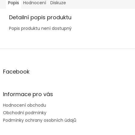
Popis
Hodnocení
Diskuze
Detailní popis produktu
Popis produktu není dostupný
Z
á
p
a
Facebook
t
í
Informace pro vás
Hodnocení obchodu
Obchodní podmínky
Podmínky ochrany osobních údajů