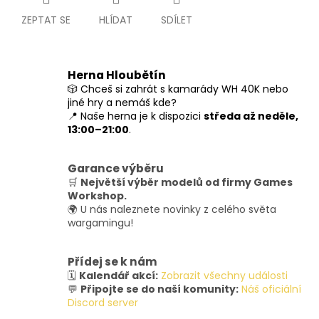
ZEPTAT SE
HLÍDAT
SDÍLET
Herna Hloubětín
🎲 Chceš si zahrát s kamarády WH 40K nebo
jiné hry a nemáš kde?
📍 Naše herna je k dispozici
středa až neděle,
13:00–21:00
.
Garance výběru
🛒
Největší výběr modelů od firmy Games
Workshop.
🌍 U nás naleznete novinky z celého světa
wargamingu!
Přídej se k nám
🗓️
Kalendář akcí:
Zobrazit všechny události
💬
Připojte se do naší komunity:
Náš oficiální
Discord server