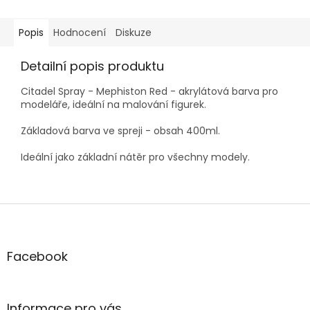
Popis
Hodnocení
Diskuze
Detailní popis produktu
Citadel Spray - Mephiston Red - akrylátová barva pro
modeláře, ideální na malování figurek.
Základová barva ve spreji - obsah 400ml.
Ideální jako základní nátěr pro všechny modely.
Z
á
p
a
Facebook
t
í
Informace pro vás