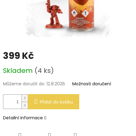
399 Kč
Měrná
Skladem
(4 ks)
cena:
Můžeme doručit do:
12.8.2026
Možnosti doručení
Přidat do košíku
Detailní informace