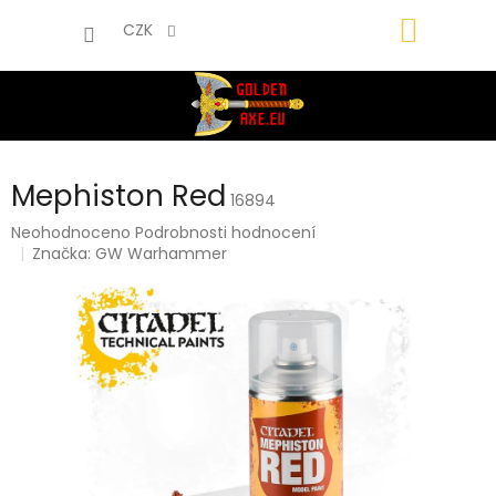
Přejít
NÁKUP
na
CZK
obsah
KOŠÍK
Mephiston Red
16894
Průměrné
Neohodnoceno
Podrobnosti hodnocení
hodnocení
Značka:
GW Warhammer
produktu
je
0,0
z
5
hvězdiček.