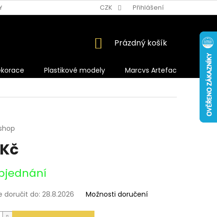
Y OCHRANY OSOBNÍCH ÚDAJŮ
CZK
Přihlášení
NÁKUPNÍ
Prázdný košík
KOŠÍK
ekorace
Plastikové modely
Marcvs Artefacts
shop
 Kč
bjednání
doručit do:
28.8.2026
Možnosti doručení