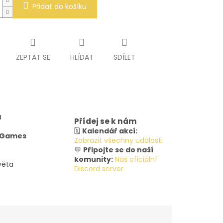
Přidat do košíku
ZEPTAT SE
HLÍDAT
SDÍLET
u
Přídej se k nám
🗓️
Kalendář akcí:
y Games
Zobrazit všechny události
💬
Připojte se do naší
komunity:
Náš oficiální
věta
Discord server