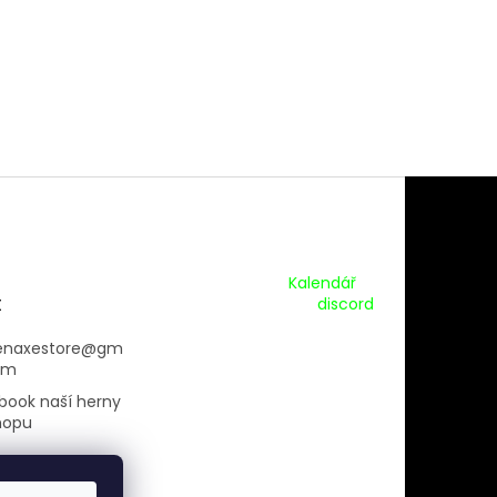
Kalendář Akcí:
Kalendář
t
Pripojte se na náš
discord
enaxestore
@
gm
om
book naší herny
hopu