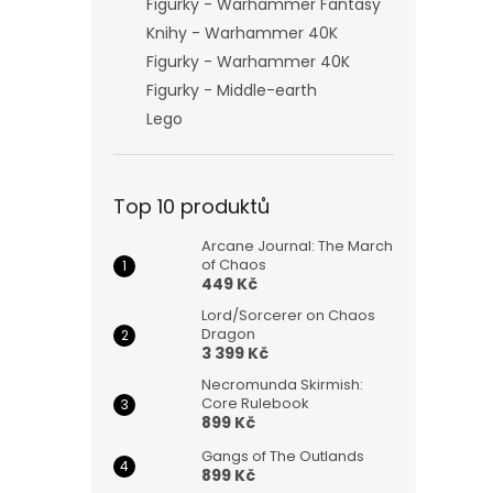
Figurky - Warhammer Fantasy
Knihy - Warhammer 40K
Figurky - Warhammer 40K
Figurky - Middle-earth
Lego
Top 10 produktů
Arcane Journal: The March
of Chaos
449 Kč
Lord/Sorcerer on Chaos
Dragon
3 399 Kč
Necromunda Skirmish:
Core Rulebook
899 Kč
Gangs of The Outlands
899 Kč