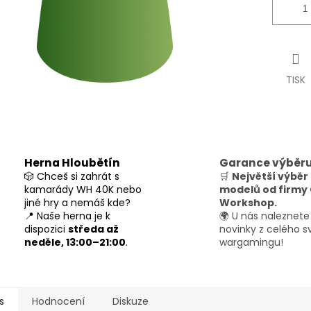
TISK
Herna Hloubětín
Garance výběr
🎲 Chceš si zahrát s
🛒
Největší výběr
kamarády WH 40K nebo
modelů od firm
jiné hry a nemáš kde?
Workshop.
📍 Naše herna je k
🌍 U nás naleznete
dispozici
středa až
novinky z celého s
neděle, 13:00–21:00
.
wargamingu!
s
Hodnocení
Diskuze