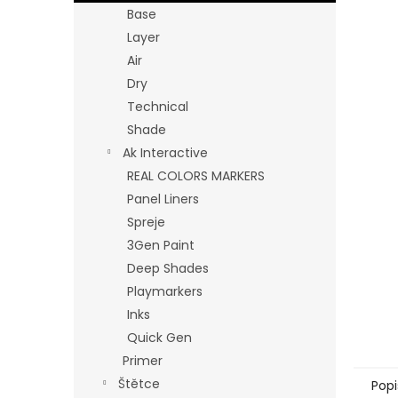
n
Base
e
Layer
l
Air
Dry
Technical
Shade
Ak Interactive
REAL COLORS MARKERS
Panel Liners
Spreje
3Gen Paint
Deep Shades
Playmarkers
Inks
Quick Gen
Primer
Štětce
Popi