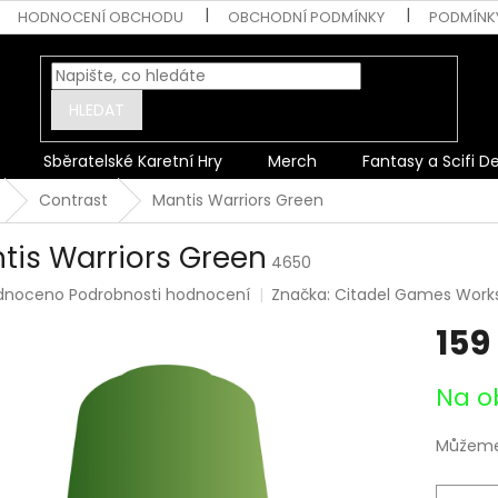
HODNOCENÍ OBCHODU
OBCHODNÍ PODMÍNKY
PODMÍNK
HLEDAT
Sběratelské Karetní Hry
Merch
Fantasy a Scifi D
Contrast
Mantis Warriors Green
tis Warriors Green
4650
rné
dnoceno
Podrobnosti hodnocení
Značka:
Citadel Games Work
ení
159
tu
Měrná
Na o
cena:
ek.
Můžeme 