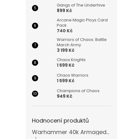
Gangs of The Underhive
899 Kč
Arcane Magic Ploys Card
Pack
740 Kč
Warriors of Chaos: Battle
March Army
3 199 Kč
Chaos Knights
1 599 Kč
Chaos Warriors
1 599 Kč
Champions of Chaos
949 Kč
Hodnocení produktů
Warhammer 40k Armageddon Orks (Bazar)
|