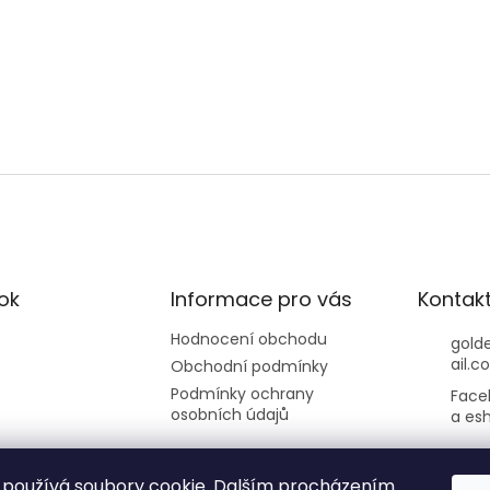
ok
Informace pro vás
Kontak
Hodnocení obchodu
gold
ail.c
Obchodní podmínky
Podmínky ochrany
Face
osobních údajů
a es
používá soubory cookie. Dalším procházením