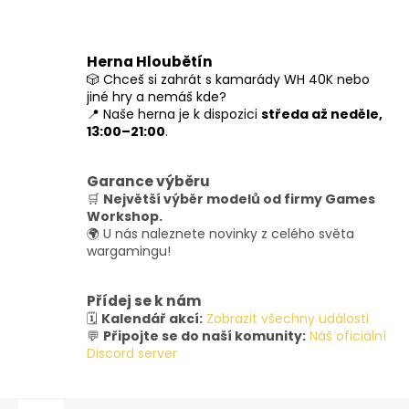
Herna Hloubětín
🎲 Chceš si zahrát s kamarády WH 40K nebo
jiné hry a nemáš kde?
📍 Naše herna je k dispozici
středa až neděle,
13:00–21:00
.
Garance výběru
🛒
Největší výběr modelů od firmy Games
Workshop.
🌍 U nás naleznete novinky z celého světa
wargamingu!
Přídej se k nám
🗓️
Kalendář akcí:
Zobrazit všechny události
💬
Připojte se do naší komunity:
Náš oficiální
Discord server