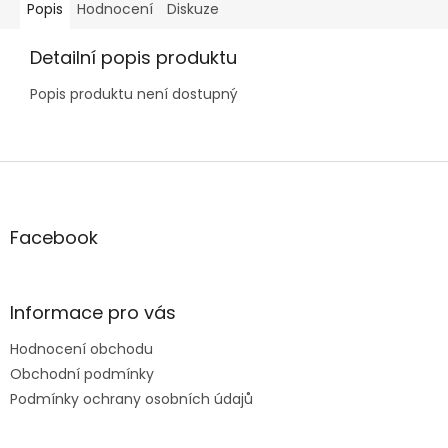
Popis
Hodnocení
Diskuze
Detailní popis produktu
Popis produktu není dostupný
Z
á
p
a
Facebook
t
í
Informace pro vás
Hodnocení obchodu
Obchodní podmínky
Podmínky ochrany osobních údajů