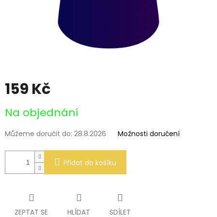
159 Kč
Měrná
Na objednání
cena:
Můžeme doručit do:
28.8.2026
Možnosti doručení
Přidat do košíku
ZEPTAT SE
HLÍDAT
SDÍLET