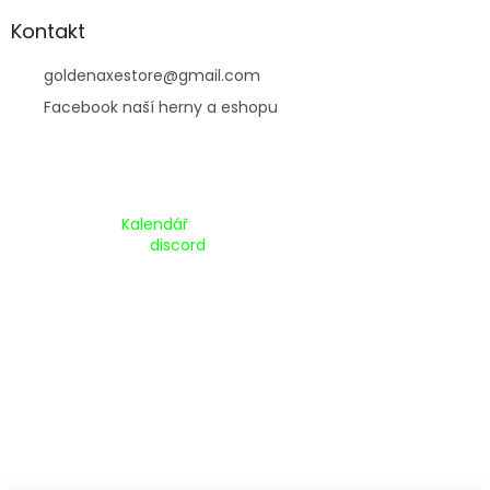
Kontakt
goldenaxestore
@
gmail.com
Facebook naší herny a eshopu
Kalendář Akcí:
Kalendář
Pripojte se na náš
discord