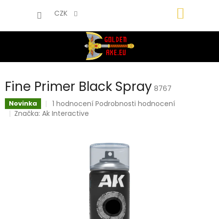
Přejít
NÁKUP
na
CZK
obsah
KOŠÍK
Fine Primer Black Spray
8767
Průměrné
1 hodnocení
Podrobnosti hodnocení
Novinka
hodnocení
Značka:
Ak Interactive
produktu
je
5,0
z
5
hvězdiček.