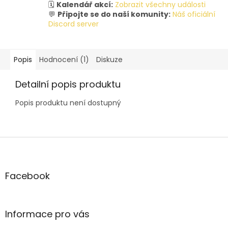
🗓️
Kalendář akcí:
Zobrazit všechny události
💬
Připojte se do naší komunity:
Náš oficiální
Discord server
Popis
Hodnocení (1)
Diskuze
Detailní popis produktu
Popis produktu není dostupný
Z
á
p
a
Facebook
t
í
Informace pro vás