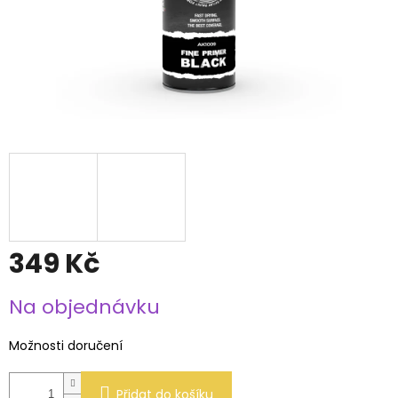
349 Kč
Měrná
Na objednávku
cena:
Možnosti doručení
Přidat do košíku