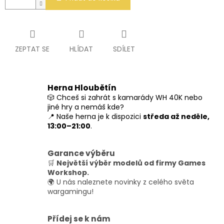
ZEPTAT SE
HLÍDAT
SDÍLET
Herna Hloubětín
🎲 Chceš si zahrát s kamarády WH 40K nebo
jiné hry a nemáš kde?
📍 Naše herna je k dispozici
středa až neděle,
13:00–21:00
.
Garance výběru
🛒
Největší výběr modelů od firmy Games
Workshop.
🌍 U nás naleznete novinky z celého světa
wargamingu!
Přídej se k nám