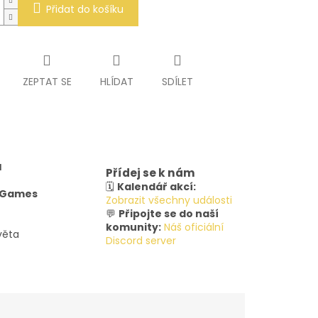
Přidat do košíku
ZEPTAT SE
HLÍDAT
SDÍLET
u
Přídej se k nám
🗓️
Kalendář akcí:
y Games
Zobrazit všechny události
💬
Připojte se do naší
komunity:
Náš oficiální
věta
Discord server