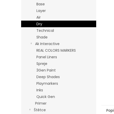
n
Base
e
Layer
l
Air
Dry
Technical
Shade
Ak Interactive
REAL COLORS MARKERS
Panel Liners
Spreje
3Gen Paint
Deep Shades
Playmarkers
Inks
Quick Gen
Primer
Štětce
Popi