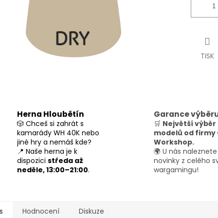
TISK
Herna Hloubětín
Garance výběr
🎲 Chceš si zahrát s
🛒
Největší výběr
kamarády WH 40K nebo
modelů od firm
jiné hry a nemáš kde?
Workshop.
📍 Naše herna je k
🌍 U nás naleznete
dispozici
středa až
novinky z celého s
neděle, 13:00–21:00
.
wargamingu!
s
Hodnocení
Diskuze