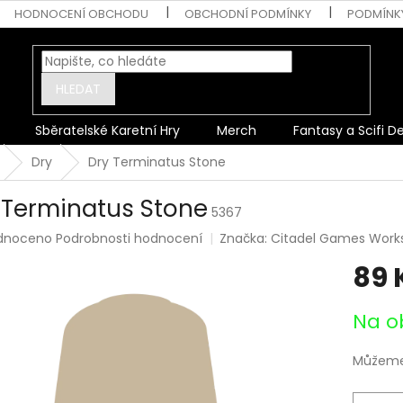
HODNOCENÍ OBCHODU
OBCHODNÍ PODMÍNKY
PODMÍNK
HLEDAT
Sběratelské Karetní Hry
Merch
Fantasy a Scifi D
Dry
Dry Terminatus Stone
 Terminatus Stone
5367
rné
dnoceno
Podrobnosti hodnocení
Značka:
Citadel Games Work
ení
89 
tu
Měrná
Na o
cena:
ek.
Můžeme 