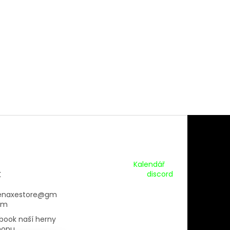
Kalendář Akcí:
Kalendář
t
Pripojte se na náš
discord
enaxestore
@
gm
om
book naší herny
hopu