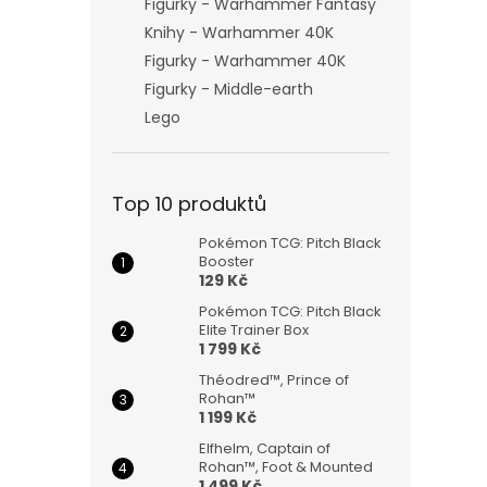
Figurky - Warhammer Fantasy
Knihy - Warhammer 40K
Figurky - Warhammer 40K
Figurky - Middle-earth
Lego
Top 10 produktů
Pokémon TCG: Pitch Black
Booster
129 Kč
Pokémon TCG: Pitch Black
Elite Trainer Box
1 799 Kč
Théodred™, Prince of
Rohan™
1 199 Kč
Elfhelm, Captain of
Rohan™, Foot & Mounted
1 499 Kč