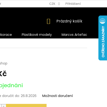
Y OCHRANY OSOBNÍCH ÚDAJŮ
CZK
Přihlášení
NÁKUPNÍ
Prázdný košík
KOŠÍK
ekorace
Plastikové modely
Marcvs Artefacts
shop
Kč
bjednání
doručit do:
26.8.2026
Možnosti doručení