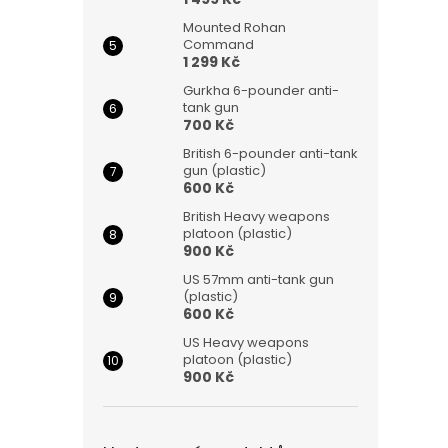
Mounted Rohan
Command
1 299 Kč
Gurkha 6-pounder anti-
tank gun
700 Kč
British 6-pounder anti-tank
gun (plastic)
600 Kč
British Heavy weapons
platoon (plastic)
900 Kč
US 57mm anti-tank gun
(plastic)
600 Kč
US Heavy weapons
platoon (plastic)
900 Kč