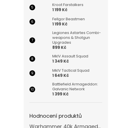
Kroot Farstalkers
1 199 Kč
Fellgor Beastmen
1 199 Kč
Legiones Astartes Combi-
weapons & Shotgun
Upgrades
899 Kč
MkIV Assault Squad
1 349 Kč
MkIV Tactical Squad
1 649 Kč
Battlefield Armageddon:
Galvanic Network
1 399 Kč
Hodnocení produktů
Warhammer 40k Armageddon Orks (Bazar)