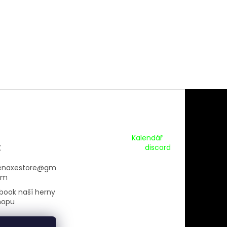
Kalendář Akcí:
Kalendář
t
Pripojte se na náš
discord
enaxestore
@
gm
om
book naší herny
hopu