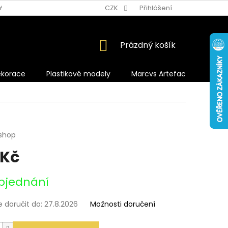
Y OCHRANY OSOBNÍCH ÚDAJŮ
CZK
Přihlášení
NÁKUPNÍ
Prázdný košík
KOŠÍK
ekorace
Plastikové modely
Marcvs Artefacts
shop
 Kč
bjednání
doručit do:
27.8.2026
Možnosti doručení