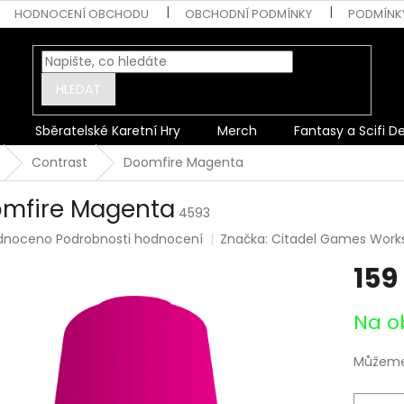
HODNOCENÍ OBCHODU
OBCHODNÍ PODMÍNKY
PODMÍNK
HLEDAT
Sběratelské Karetní Hry
Merch
Fantasy a Scifi D
Contrast
Doomfire Magenta
mfire Magenta
4593
rné
dnoceno
Podrobnosti hodnocení
Značka:
Citadel Games Work
ení
159
tu
Měrná
Na o
cena:
ek.
Můžeme 