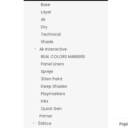
n
Base
e
Layer
l
Air
Dry
Technical
Shade
Ak Interactive
REAL COLORS MARKERS
Panel Liners
Spreje
3Gen Paint
Deep Shades
Playmarkers
Inks
Quick Gen
Primer
Štětce
Popi