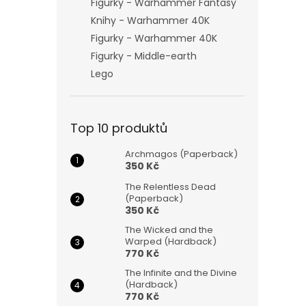
Figurky - Warhammer Fantasy
Knihy - Warhammer 40K
Figurky - Warhammer 40K
Figurky - Middle-earth
Lego
Top 10 produktů
Archmagos (Paperback)
350 Kč
The Relentless Dead
(Paperback)
350 Kč
The Wicked and the
Warped (Hardback)
770 Kč
The Infinite and the Divine
(Hardback)
770 Kč