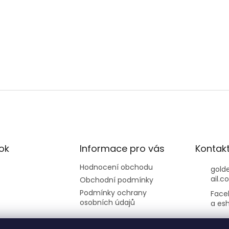
ok
Informace pro vás
Kontak
Hodnocení obchodu
gold
ail.c
Obchodní podmínky
Podmínky ochrany
Face
osobních údajů
a es