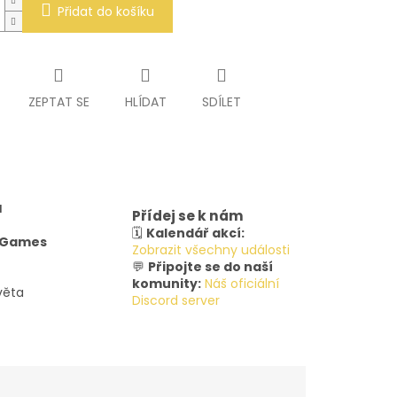
Přidat do košíku
ZEPTAT SE
HLÍDAT
SDÍLET
u
Přídej se k nám
🗓️
Kalendář akcí:
y Games
Zobrazit všechny události
💬
Připojte se do naší
komunity:
Náš oficiální
věta
Discord server