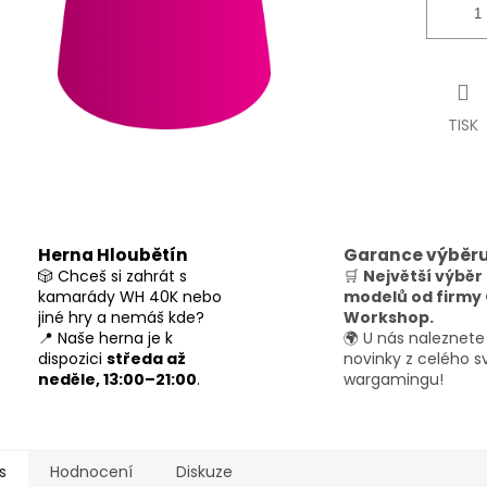
TISK
Herna Hloubětín
Garance výběr
🎲 Chceš si zahrát s
🛒
Největší výběr
kamarády WH 40K nebo
modelů od firm
jiné hry a nemáš kde?
Workshop.
📍 Naše herna je k
🌍 U nás naleznete
dispozici
středa až
novinky z celého s
neděle, 13:00–21:00
.
wargamingu!
s
Hodnocení
Diskuze