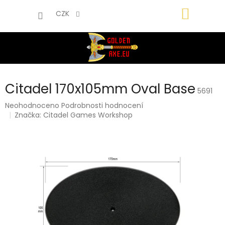
Přejít
NÁKUP
na
CZK
obsah
KOŠÍK
Citadel 170x105mm Oval Base
5691
Průměrné
Neohodnoceno
Podrobnosti hodnocení
hodnocení
Značka:
Citadel Games Workshop
produktu
je
0,0
z
5
hvězdiček.