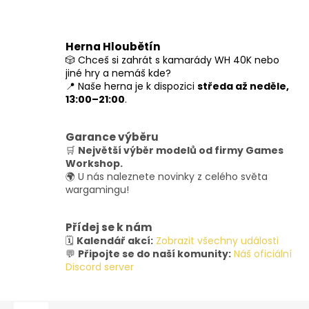
Herna Hloubětín
🎲 Chceš si zahrát s kamarády WH 40K nebo
jiné hry a nemáš kde?
📍 Naše herna je k dispozici
středa až neděle,
13:00–21:00
.
Garance výběru
🛒
Největší výběr modelů od firmy Games
Workshop.
🌍 U nás naleznete novinky z celého světa
wargamingu!
Přídej se k nám
🗓️
Kalendář akcí:
Zobrazit všechny události
💬
Připojte se do naší komunity:
Náš oficiální
Discord server