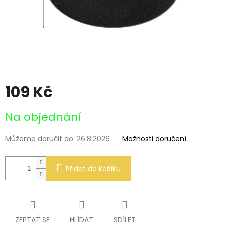
109 Kč
Měrná
Na objednání
cena:
Můžeme doručit do:
26.8.2026
Možnosti doručení
Přidat do košíku
ZEPTAT SE
HLÍDAT
SDÍLET