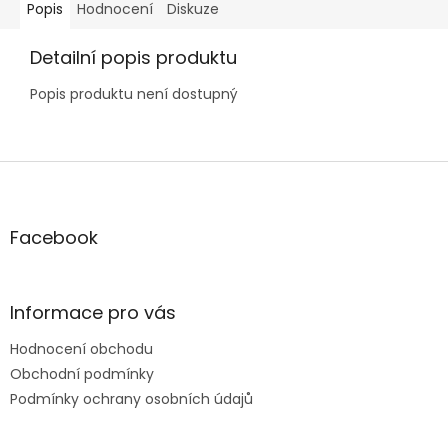
Popis
Hodnocení
Diskuze
Detailní popis produktu
Popis produktu není dostupný
Z
á
p
a
Facebook
t
í
Informace pro vás
Hodnocení obchodu
Obchodní podmínky
Podmínky ochrany osobních údajů