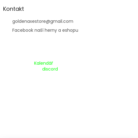
Kontakt
goldenaxestore
@
gmail.com
Facebook naší herny a eshopu
Kalendář Akcí:
Kalendář
Pripojte se na náš
discord