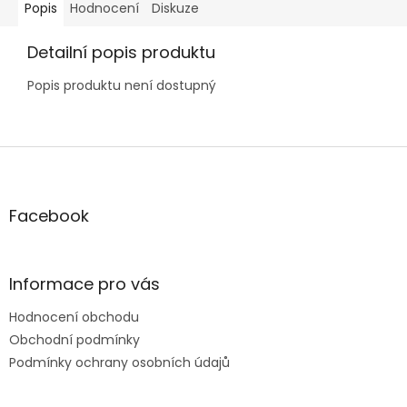
Popis
Hodnocení
Diskuze
Detailní popis produktu
Popis produktu není dostupný
Z
á
p
a
Facebook
t
í
Informace pro vás
Hodnocení obchodu
Obchodní podmínky
Podmínky ochrany osobních údajů