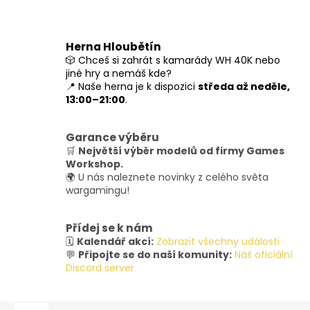
Herna Hloubětín
🎲 Chceš si zahrát s kamarády WH 40K nebo
jiné hry a nemáš kde?
📍 Naše herna je k dispozici
středa až neděle,
13:00–21:00
.
Garance výběru
🛒
Největší výběr modelů od firmy Games
Workshop.
🌍 U nás naleznete novinky z celého světa
wargamingu!
Přídej se k nám
🗓️
Kalendář akcí:
Zobrazit všechny události
💬
Připojte se do naší komunity:
Náš oficiální
Discord server