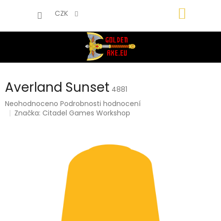
Přejít
NÁKUP
na
CZK
obsah
KOŠÍK
Averland Sunset
4881
Průměrné
Neohodnoceno
Podrobnosti hodnocení
hodnocení
Značka:
Citadel Games Workshop
produktu
je
0,0
z
5
hvězdiček.