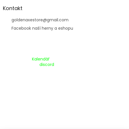
Kontakt
goldenaxestore
@
gmail.com
Facebook naší herny a eshopu
Kalendář Akcí:
Kalendář
Pripojte se na náš
discord