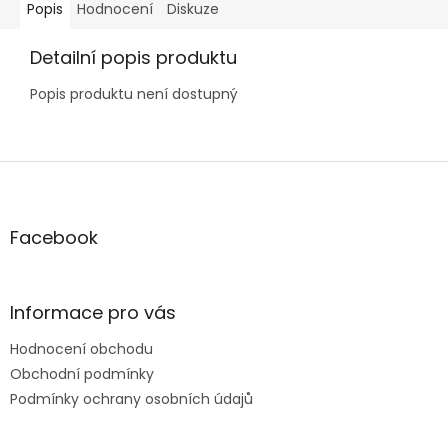
Popis
Hodnocení
Diskuze
Detailní popis produktu
Popis produktu není dostupný
Z
á
p
a
Facebook
t
í
Informace pro vás
Hodnocení obchodu
Obchodní podmínky
Podmínky ochrany osobních údajů