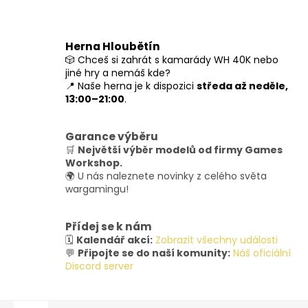
Herna Hloubětín
🎲 Chceš si zahrát s kamarády WH 40K nebo
jiné hry a nemáš kde?
📍 Naše herna je k dispozici
středa až neděle,
13:00–21:00
.
Garance výběru
🛒
Největší výběr modelů od firmy Games
Workshop.
🌍 U nás naleznete novinky z celého světa
wargamingu!
Přídej se k nám
🗓️
Kalendář akcí:
Zobrazit všechny události
💬
Připojte se do naší komunity:
Náš oficiální
Discord server