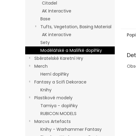
Citadel
AK Interactive
Base
Tufts, Vegetation, Basing Material
AK interactive
Popi
Sety
Modělářské a Malířké doplňky
Det
Sběratelské Karetní Hry
Obsa
Merch
Herní doplňky
Fantasy a Scifi Dekorace
Knihy
Plastikové modely
Tamiya - doplňky
RUBICON MODELS
Marcvs Artefacts
Knihy - Warhammer Fantasy