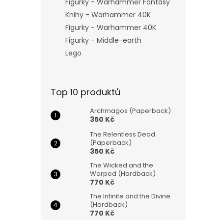
Figurky - Warhammer Fantasy
Knihy - Warhammer 40K
Figurky - Warhammer 40K
Figurky - Middle-earth
Lego
Top 10 produktů
Archmagos (Paperback)
350 Kč
The Relentless Dead
(Paperback)
350 Kč
The Wicked and the
Warped (Hardback)
770 Kč
The Infinite and the Divine
(Hardback)
770 Kč