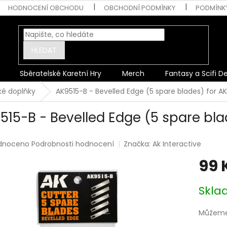
HODNOCENÍ OBCHODU
OBCHODNÍ PODMÍNKY
PODMÍNK
HLEDAT
Sběratelské Karetní Hry
Merch
Fantasy a Scifi D
ké doplňky
AK9515-B - Bevelled Edge (5 spare blades) for A
515-B - Bevelled Edge (5 spare bla
rné
dnoceno
Podrobnosti hodnocení
Značka:
Ak Interactive
ení
99 
tu
Měrná
Skl
cena:
ek.
Můžeme 