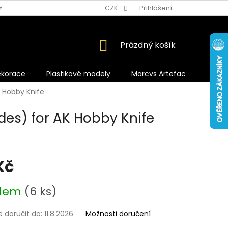
Y OCHRANY OSOBNÍCH ÚDAJŮ
CZK
Přihlášení
NÁKUPNÍ
Prázdný košík
KOŠÍK
ekorace
Plastikové modely
Marcvs Artefacts
K Hobby Knife
des) for AK Hobby Knife
Kč
adem
(6 ks)
doručit do:
11.8.2026
Možnosti doručení