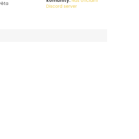
komunity:
Náš oficiální
věta
Discord server