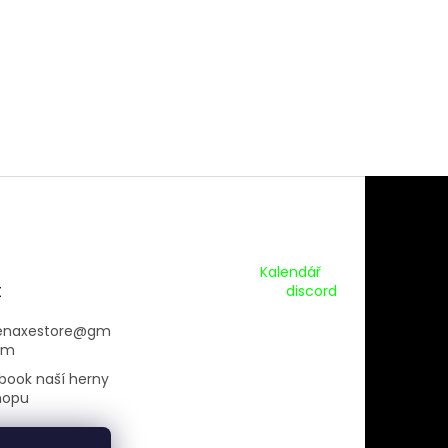
Kalendář Akcí:
Kalendář
t
Pripojte se na náš
discord
enaxestore
@
gm
om
book naší herny
hopu