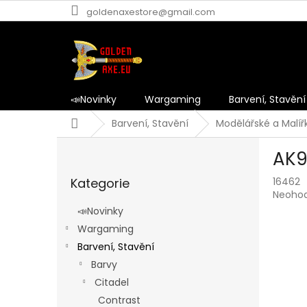
Přejít
goldenaxestore@gmail.com
na
obsah
📣Novinky
Wargaming
Barvení, Stavění
Domů
Barvení, Stavění
Modělářské a Malíř
P
AK9
o
Přeskočit
s
Kategorie
16462
kategorie
t
Průmě
Neoho
r
hodnoc
📣Novinky
a
produk
Wargaming
n
je
0,0
Barvení, Stavění
n
z
í
Barvy
5
p
Citadel
hvězdič
a
Contrast