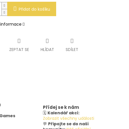
Přidat do košíku
í informace
ZEPTAT SE
HLÍDAT
SDÍLET
u
Přídej se k nám
🗓️
Kalendář akcí:
y Games
Zobrazit všechny události
💬
Připojte se do naší