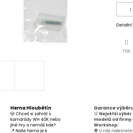
Detailn
TISK
Herna Hloubětín
Garance výběr
🎲 Chceš si zahrát s
🛒
Největší výběr
kamarády WH 40K nebo
modelů od firm
jiné hry a nemáš kde?
Workshop.
📍 Naše herna je k
🌍 U nás naleznete