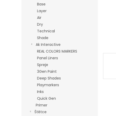
n
Base
e
Layer
l
Air
Dry
Technical
Shade
Ak Interactive
REAL COLORS MARKERS
Panel Liners
Spreje
3Gen Paint
Deep Shades
Playmarkers
Inks
Quick Gen
Primer
Štětce