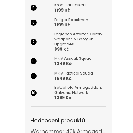
Kroot Farstalkers
1 199 Kč
Fellgor Beastmen
1 199 Kč
Legiones Astartes Combi-
weapons & Shotgun
Upgrades
899 Kč
MkIV Assault Squad
1 349 Kč
MkIV Tactical Squad
1 649 Kč
Battlefield Armageddon:
Galvanic Network
1 399 Kč
Hodnocení produktů
Warhammer 40k Armageddon Orks (Bazar)