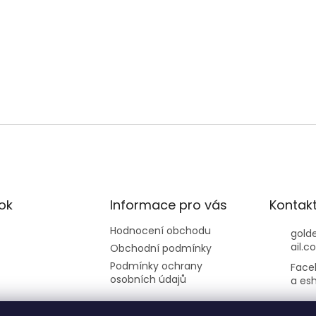
ok
Informace pro vás
Kontak
Hodnocení obchodu
gold
ail.c
Obchodní podmínky
Podmínky ochrany
Face
osobních údajů
a es