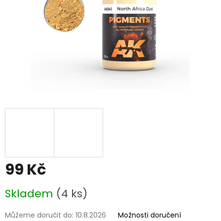
99 Kč
Měrná
Skladem
(4 ks)
cena:
Můžeme doručit do:
10.8.2026
Možnosti doručení