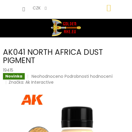
Přejít
NÁKUP
na
CZK
obsah
KOŠÍK
AK041 NORTH AFRICA DUST
PIGMENT
19415
Průměrné
Neohodnoceno
Podrobnosti hodnocení
Novinka
hodnocení
Značka:
Ak Interactive
produktu
je
0,0
z
5
hvězdiček.