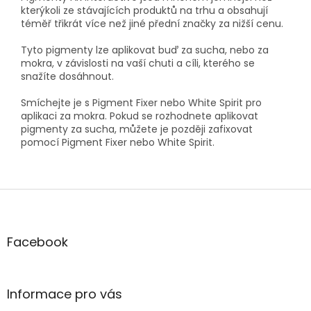
kterýkoli ze stávajících produktů na trhu a obsahují
téměř třikrát více než jiné přední značky za nižší cenu.
Tyto pigmenty lze aplikovat buď za sucha, nebo za
mokra, v závislosti na vaší chuti a cíli, kterého se
snažíte dosáhnout.
Smíchejte je s Pigment Fixer nebo White Spirit pro
aplikaci za mokra. Pokud se rozhodnete aplikovat
pigmenty za sucha, můžete je později zafixovat
pomocí Pigment Fixer nebo White Spirit.
Z
á
p
a
Facebook
t
í
Informace pro vás