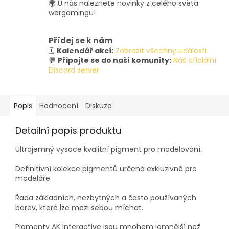
🌍 U nás naleznete novinky z celého světa
wargamingu!
Přídej se k nám
🗓️
Kalendář akcí:
Zobrazit všechny události
💬
Připojte se do naší komunity:
Náš oficiální
Discord server
Popis
Hodnocení
Diskuze
Detailní popis produktu
Ultrajemný vysoce kvalitní pigment pro modelování.
Definitivní kolekce pigmentů určená exkluzivně pro
modeláře.
Řada základních, nezbytných a často používaných
barev, které lze mezi sebou míchat.
Pigmenty AK Interactive jsou mnohem jemnější než