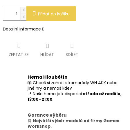
Přidat do košíku
Detailní informace
ZEPTAT SE
HLÍDAT
SDÍLET
Herna Hloubětín
🎲 Chceš si zahrát s kamarády WH 40K nebo
jiné hry a nemáš kde?
📍 Naše herna je k dispozici
středa až neděle,
13:00–21:00
.
Garance výběru
🛒
Největší výběr modelů od firmy Games
Workshop.