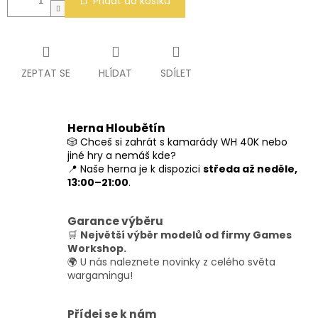
Přidat do košíku
ZEPTAT SE
HLÍDAT
SDÍLET
Herna Hloubětín
🎲 Chceš si zahrát s kamarády WH 40K nebo
jiné hry a nemáš kde?
📍 Naše herna je k dispozici
středa až neděle,
13:00–21:00
.
Garance výběru
🛒
Největší výběr modelů od firmy Games
Workshop.
🌍 U nás naleznete novinky z celého světa
wargamingu!
Přídej se k nám