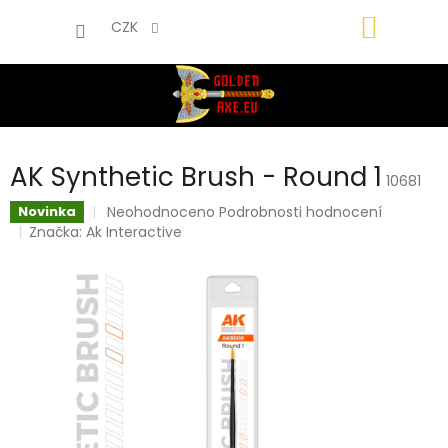
Přejít
NÁKUP
na
CZK
obsah
KOŠÍK
AK Synthetic Brush - Round 1
10681
Průměrné
Neohodnoceno
Podrobnosti hodnocení
Novinka
hodnocení
Značka:
Ak Interactive
produktu
je
0,0
z
5
hvězdiček.