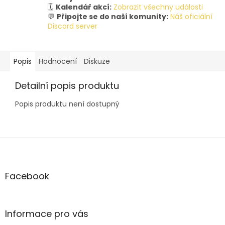
🗓️
Kalendář akcí:
Zobrazit všechny události
💬
Připojte se do naší komunity:
Náš oficiální
Discord server
Popis
Hodnocení
Diskuze
Detailní popis produktu
Popis produktu není dostupný
Z
á
p
a
Facebook
t
í
Informace pro vás