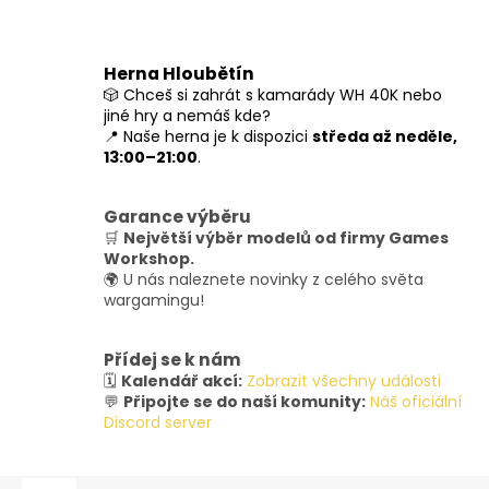
Herna Hloubětín
🎲 Chceš si zahrát s kamarády WH 40K nebo
jiné hry a nemáš kde?
📍 Naše herna je k dispozici
středa až neděle,
13:00–21:00
.
Garance výběru
🛒
Největší výběr modelů od firmy Games
Workshop.
🌍 U nás naleznete novinky z celého světa
wargamingu!
Přídej se k nám
🗓️
Kalendář akcí:
Zobrazit všechny události
💬
Připojte se do naší komunity:
Náš oficiální
Discord server