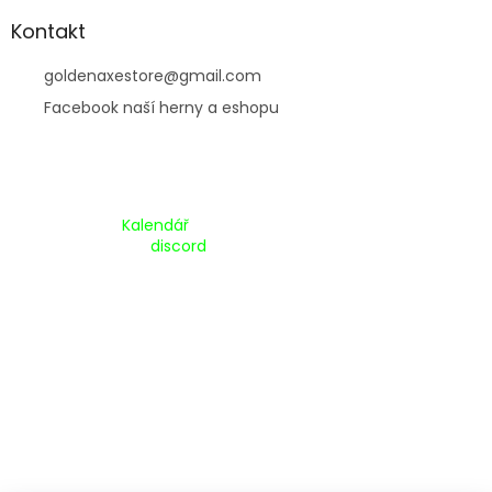
Kontakt
goldenaxestore
@
gmail.com
Facebook naší herny a eshopu
Kalendář Akcí:
Kalendář
Pripojte se na náš
discord