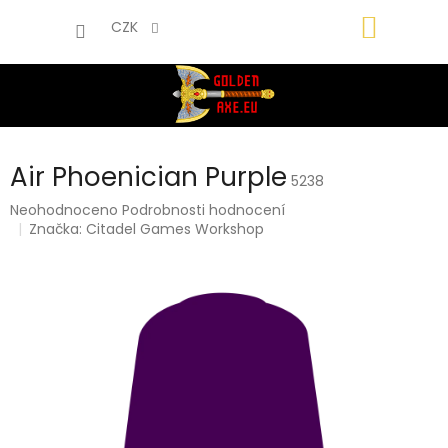
Přejít
NÁKUP
na
CZK
obsah
KOŠÍK
Air Phoenician Purple
5238
Průměrné
Neohodnoceno
Podrobnosti hodnocení
hodnocení
Značka:
Citadel Games Workshop
produktu
je
0,0
z
5
hvězdiček.