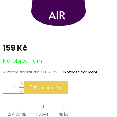
159 Kč
Měrná
Na objednání
cena:
Můžeme doručit do:
27.8.2026
Možnosti doručení
Přidat do košíku
ZEPTAT SE
HLÍDAT
SDÍLET