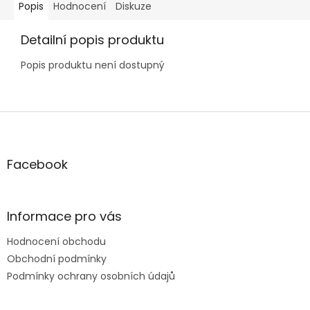
Popis
Hodnocení
Diskuze
Detailní popis produktu
Popis produktu není dostupný
Z
á
p
a
Facebook
t
í
Informace pro vás
Hodnocení obchodu
Obchodní podmínky
Podmínky ochrany osobních údajů