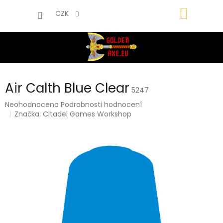
Přejít
NÁKUP
na
CZK
obsah
KOŠÍK
Air Calth Blue Clear
5247
Průměrné
Neohodnoceno
Podrobnosti hodnocení
hodnocení
Značka:
Citadel Games Workshop
produktu
je
0,0
z
5
hvězdiček.