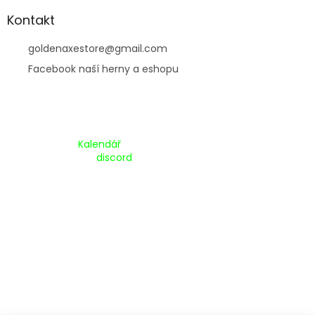
Kontakt
goldenaxestore
@
gmail.com
Facebook naší herny a eshopu
Kalendář Akcí:
Kalendář
Pripojte se na náš
discord