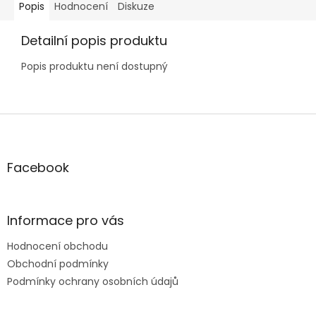
Popis
Hodnocení
Diskuze
Detailní popis produktu
Popis produktu není dostupný
Z
á
p
a
Facebook
t
í
Informace pro vás
Hodnocení obchodu
Obchodní podmínky
Podmínky ochrany osobních údajů