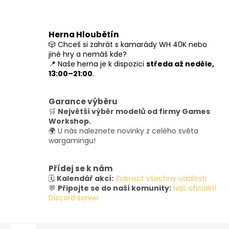
Herna Hloubětín
🎲 Chceš si zahrát s kamarády WH 40K nebo
jiné hry a nemáš kde?
📍 Naše herna je k dispozici
středa až neděle,
13:00–21:00
.
Garance výběru
🛒
Největší výběr modelů od firmy Games
Workshop.
🌍 U nás naleznete novinky z celého světa
wargamingu!
Přídej se k nám
🗓️
Kalendář akcí:
Zobrazit všechny události
💬
Připojte se do naší komunity:
Náš oficiální
Discord server